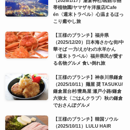
（2026/1/17）湯倉神社/函館市熱
帯植物園/ヤマザキ洋服店/Cafe
én〈週末トラベル〉心温まるほっ
こり癒やし旅
【王様のブランチ】福井県
（2025/12/20）日本海さかな街/中
華そば 一力/えがわの水羊かん
〈週末トラベル〉福井県民が愛す
る名物グルメ 食い倒れ旅
【王様のブランチ】神奈川県鎌倉
（2025/10/11）麺屋 奨 TASUKU/
鎌倉屋台村/豊島屋 瀬戸小路/鎌倉
六弥太〈ごはんクラブ〉秋の鎌倉
でおさんぽグルメ
【王様のブランチ】韓国ソウル
（2025/10/11）LULU HAIR