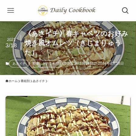
《あさイチ》春キャベツのお好み
2021
焼き風オムレツ（きじまりゅう
3/18
た）
2021年3月18日
2024年2月18日
あさイチ
野菜・きのこ料理
ホーム
番組別
あさイチ