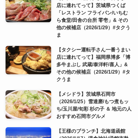
店に連れてって】茨城県つくば
「レストラン フライパン/いちむ
ら食堂/田舎の台所 零壱」& その
他の候補店（2026/1/29）#タクう
ま
【タクシー運転手さん一番うまい
店に連れてって】福岡県博多「博
多牛まぶし 武蔵/泰洋軒/喜人」&
その他の候補店（2026/1/29）#タ
クうま
【メシドラ】茨城県石岡市
（2026/1/25）雪達磨/もつ煮もッ
ち/玉川屋/旬彩 杉の子 ＆ 地元の人
おすすめ石岡市グルメ
【王様のブランチ】北海道函館