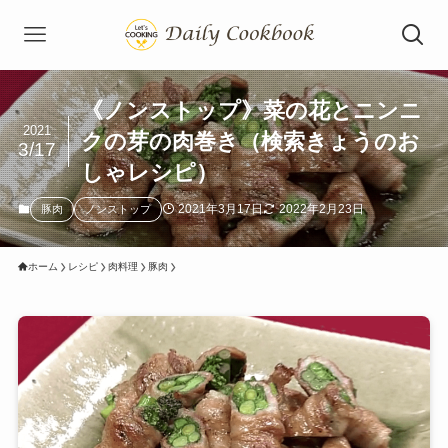
《ノンストップ》菜の花とニンニ
2021
クの芽の肉巻き（検索きょうのお
3/17
しゃレシピ）
2021年3月17日
2022年2月23日
豚肉
ノンストップ
ホーム
レシピ
肉料理
豚肉