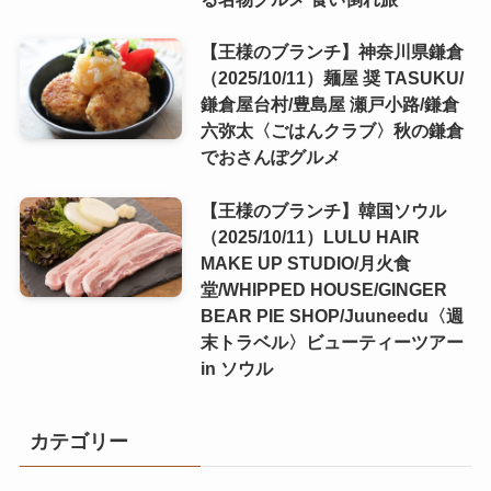
【王様のブランチ】神奈川県鎌倉
（2025/10/11）麺屋 奨 TASUKU/
鎌倉屋台村/豊島屋 瀬戸小路/鎌倉
六弥太〈ごはんクラブ〉秋の鎌倉
でおさんぽグルメ
【王様のブランチ】韓国ソウル
（2025/10/11）LULU HAIR
MAKE UP STUDIO/月火食
堂/WHIPPED HOUSE/GINGER
BEAR PIE SHOP/Juuneedu〈週
末トラベル〉ビューティーツアー
in ソウル
カテゴリー