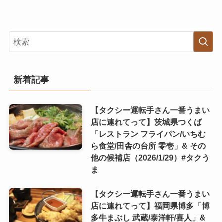
新着記事
【タクシー運転手さん一番うまい
店に連れてって】茨城県つくば
「レストラン フライパン/いちむ
ら食堂/田舎の台所 零壱」& その
他の候補店（2026/1/29）#タクう
ま
【タクシー運転手さん一番うまい
店に連れてって】福岡県博多「博
多牛まぶし 武蔵/泰洋軒/喜人」&