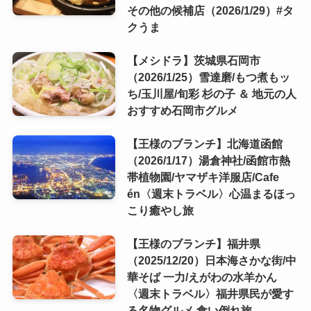
その他の候補店（2026/1/29）#タ
クうま
【メシドラ】茨城県石岡市
（2026/1/25）雪達磨/もつ煮もッ
ち/玉川屋/旬彩 杉の子 ＆ 地元の人
おすすめ石岡市グルメ
【王様のブランチ】北海道函館
（2026/1/17）湯倉神社/函館市熱
帯植物園/ヤマザキ洋服店/Cafe
én〈週末トラベル〉心温まるほっ
こり癒やし旅
【王様のブランチ】福井県
（2025/12/20）日本海さかな街/中
華そば 一力/えがわの水羊かん
〈週末トラベル〉福井県民が愛す
る名物グルメ 食い倒れ旅