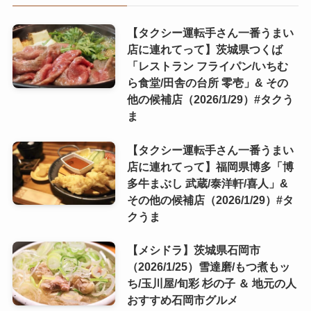
【タクシー運転手さん一番うまい
店に連れてって】茨城県つくば
「レストラン フライパン/いちむ
ら食堂/田舎の台所 零壱」& その
他の候補店（2026/1/29）#タクう
ま
【タクシー運転手さん一番うまい
店に連れてって】福岡県博多「博
多牛まぶし 武蔵/泰洋軒/喜人」&
その他の候補店（2026/1/29）#タ
クうま
【メシドラ】茨城県石岡市
（2026/1/25）雪達磨/もつ煮もッ
ち/玉川屋/旬彩 杉の子 ＆ 地元の人
おすすめ石岡市グルメ