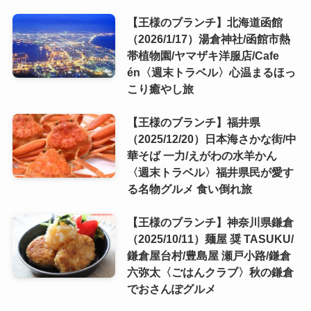
【王様のブランチ】北海道函館
（2026/1/17）湯倉神社/函館市熱
帯植物園/ヤマザキ洋服店/Cafe
én〈週末トラベル〉心温まるほっ
こり癒やし旅
【王様のブランチ】福井県
（2025/12/20）日本海さかな街/中
華そば 一力/えがわの水羊かん
〈週末トラベル〉福井県民が愛す
る名物グルメ 食い倒れ旅
【王様のブランチ】神奈川県鎌倉
（2025/10/11）麺屋 奨 TASUKU/
鎌倉屋台村/豊島屋 瀬戸小路/鎌倉
六弥太〈ごはんクラブ〉秋の鎌倉
でおさんぽグルメ