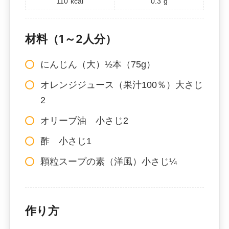
110
kcal
0.3
g
材料（1～2人分）
にんじん（大）½本（75g）
オレンジジュース（果汁100％）大さじ
2
オリーブ油 小さじ2
酢 小さじ1
顆粒スープの素（洋風）小さじ¼
作り方