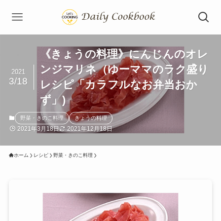
《きょうの料理》にんじんのオレ
ンジマリネ（ゆーママのラク盛り
2021
3/18
レシピ「カラフルなお弁当おか
ず」)
野菜・きのこ料理
きょうの料理
2021年3月18日
2021年12月18日
ホーム
レシピ
野菜・きのこ料理