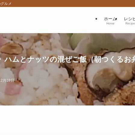
のグルメ
ホーム
レシ
Home
Recipe
》ハムとナッツの混ぜご飯（朝つくるお弁
12月18日