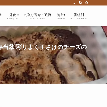
ピ
外食
お取り寄せ・通販
海外
番組別
Eating out
Special Order
Abroad
Each TV Show
当③ 彩りよく！さけのチーズの