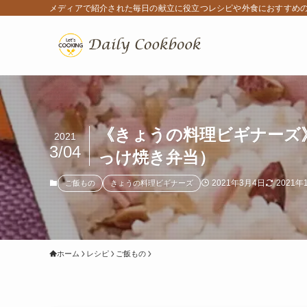
メディアで紹介された毎日の献立に役立つレシピや外食におすすめ
《きょうの料理ビギナーズ
2021
3/04
っけ焼き弁当）
2021年3月4日
2021年
ご飯もの
きょうの料理ビギナーズ
ホーム
レシピ
ご飯もの