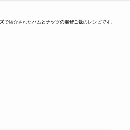
ズ
で紹介された
ハムとナッツの混ぜご飯
のレシピです。