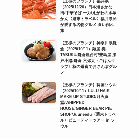
【王様のブランチ】福井県
（2025/12/20）日本海さかな
街/中華そば 一力/えがわの水羊
かん〈週末トラベル〉福井県民
が愛する名物グルメ 食い倒れ
旅
【王様のブランチ】神奈川県鎌
倉（2025/10/11）麺屋 奨
TASUKU/鎌倉屋台村/豊島屋 瀬
戸小路/鎌倉 六弥太〈ごはんク
ラブ〉秋の鎌倉でおさんぽグル
メ
【王様のブランチ】韓国ソウル
（2025/10/11）LULU HAIR
MAKE UP STUDIO/月火食
堂/WHIPPED
HOUSE/GINGER BEAR PIE
SHOP/Juuneedu〈週末トラベ
ル〉ビューティーツアー in ソ
ウル