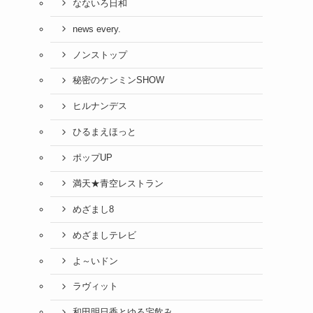
なないろ日和
news every.
ノンストップ
秘密のケンミンSHOW
ヒルナンデス
ひるまえほっと
ポップUP
満天★青空レストラン
めざまし8
めざましテレビ
よ～いドン
ラヴィット
和田明日香とゆる宅飲み