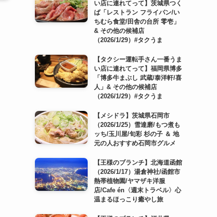
い店に連れてって】茨城県つく
ば「レストラン フライパン/い
ちむら食堂/田舎の台所 零壱」
& その他の候補店
（2026/1/29）#タクうま
【タクシー運転手さん一番うま
い店に連れてって】福岡県博多
「博多牛まぶし 武蔵/泰洋軒/喜
人」& その他の候補店
（2026/1/29）#タクうま
【メシドラ】茨城県石岡市
（2026/1/25）雪達磨/もつ煮も
ッち/玉川屋/旬彩 杉の子 ＆ 地
元の人おすすめ石岡市グルメ
【王様のブランチ】北海道函館
（2026/1/17）湯倉神社/函館市
熱帯植物園/ヤマザキ洋服
店/Cafe én〈週末トラベル〉心
温まるほっこり癒やし旅