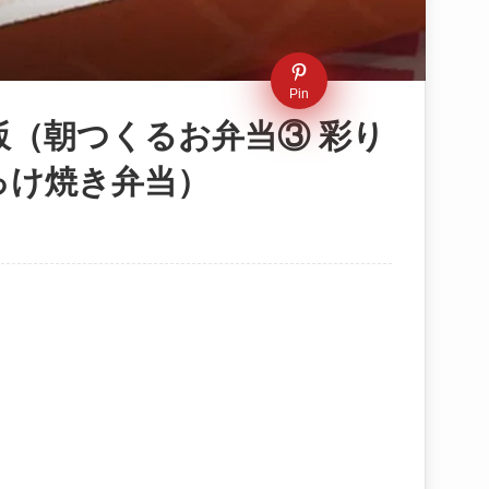
Pin
（朝つくるお弁当③ 彩り
っけ焼き弁当）