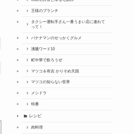
王様のブランチ
タクシー運転手さん一番うまい店に連れて
って！
バナナマンのせっかくグルメ
沸騰ワード10
町中華で飲ろうぜ
マツコ＆有吉 かりそめ天国
マツコの知らない世界
メシドラ
特番
レシピ
肉料理