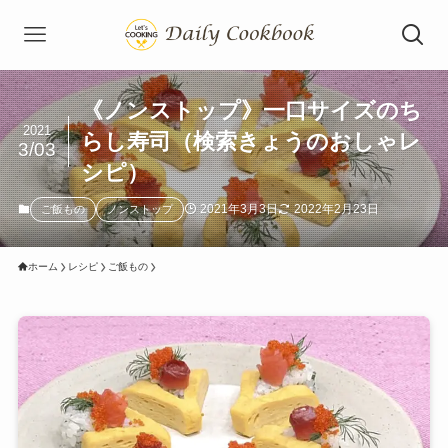
《ノンストップ》一口サイズのち
2021
らし寿司（検索きょうのおしゃレ
3/03
シピ）
2021年3月3日
2022年2月23日
ご飯もの
ノンストップ
ホーム
レシピ
ご飯もの