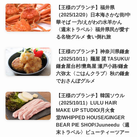
【王様のブランチ】福井県
（2025/12/20）日本海さかな街/中
華そば 一力/えがわの水羊かん
〈週末トラベル〉福井県民が愛す
る名物グルメ 食い倒れ旅
【王様のブランチ】神奈川県鎌倉
（2025/10/11）麺屋 奨 TASUKU/
鎌倉屋台村/豊島屋 瀬戸小路/鎌倉
六弥太〈ごはんクラブ〉秋の鎌倉
でおさんぽグルメ
【王様のブランチ】韓国ソウル
（2025/10/11）LULU HAIR
MAKE UP STUDIO/月火食
堂/WHIPPED HOUSE/GINGER
BEAR PIE SHOP/Juuneedu〈週
末トラベル〉ビューティーツアー