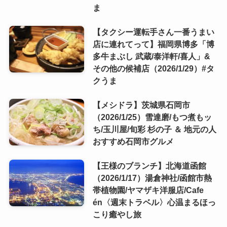
ま
【タクシー運転手さん一番うまい
店に連れてって】福岡県博多「博
多牛まぶし 武蔵/泰洋軒/喜人」&
その他の候補店（2026/1/29）#タ
クうま
【メシドラ】茨城県石岡市
（2026/1/25）雪達磨/もつ煮もッ
ち/玉川屋/旬彩 杉の子 ＆ 地元の人
おすすめ石岡市グルメ
【王様のブランチ】北海道函館
（2026/1/17）湯倉神社/函館市熱
帯植物園/ヤマザキ洋服店/Cafe
én〈週末トラベル〉心温まるほっ
こり癒やし旅