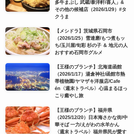
多牛まぶし 武蔵/泰洋軒/喜人」&
その他の候補店（2026/1/29）#タ
クうま
【メシドラ】茨城県石岡市
（2026/1/25）雪達磨/もつ煮もッ
ち/玉川屋/旬彩 杉の子 ＆ 地元の人
おすすめ石岡市グルメ
【王様のブランチ】北海道函館
（2026/1/17）湯倉神社/函館市熱
帯植物園/ヤマザキ洋服店/Cafe
én〈週末トラベル〉心温まるほっ
こり癒やし旅
【王様のブランチ】福井県
（2025/12/20）日本海さかな街/中
華そば 一力/えがわの水羊かん
〈週末トラベル〉福井県民が愛す