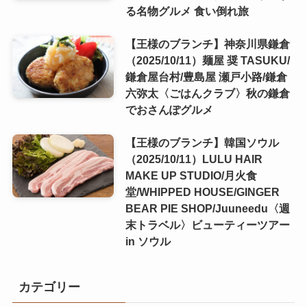
る名物グルメ 食い倒れ旅
【王様のブランチ】神奈川県鎌倉
（2025/10/11）麺屋 奨 TASUKU/
鎌倉屋台村/豊島屋 瀬戸小路/鎌倉
六弥太〈ごはんクラブ〉秋の鎌倉
でおさんぽグルメ
【王様のブランチ】韓国ソウル
（2025/10/11）LULU HAIR
MAKE UP STUDIO/月火食
堂/WHIPPED HOUSE/GINGER
BEAR PIE SHOP/Juuneedu〈週
末トラベル〉ビューティーツアー
in ソウル
カテゴリー