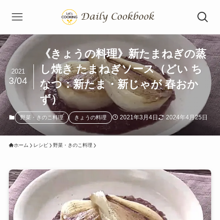
《きょうの料理》新たまねぎの蒸
し焼き たまねぎソース（どい ち
2021
3/04
なつ：新たま・新じゃが 春おか
ず）
2021年3月4日
2024年4月25日
野菜・きのこ料理
きょうの料理
ホーム
レシピ
野菜・きのこ料理