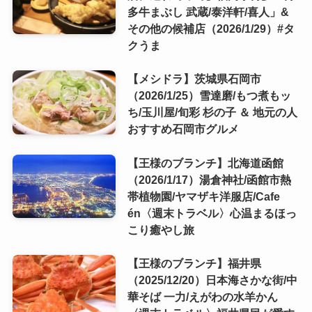
多牛まぶし 武蔵/泰洋軒/喜人」&
その他の候補店（2026/1/29）#タ
クうま
【メシドラ】茨城県石岡市
（2026/1/25）雪達磨/もつ煮もッ
ち/玉川屋/旬彩 杉の子 ＆ 地元の人
おすすめ石岡市グルメ
【王様のブランチ】北海道函館
（2026/1/17）湯倉神社/函館市熱
帯植物園/ヤマザキ洋服店/Cafe
én〈週末トラベル〉心温まるほっ
こり癒やし旅
【王様のブランチ】福井県
（2025/12/20）日本海さかな街/中
華そば 一力/えがわの水羊かん