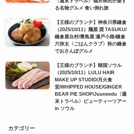
〈週末トラベル〉福井県民が愛す
る名物グルメ 食い倒れ旅
【王様のブランチ】神奈川県鎌倉
（2025/10/11）麺屋 奨 TASUKU/
鎌倉屋台村/豊島屋 瀬戸小路/鎌倉
六弥太〈ごはんクラブ〉秋の鎌倉
でおさんぽグルメ
【王様のブランチ】韓国ソウル
（2025/10/11）LULU HAIR
MAKE UP STUDIO/月火食
堂/WHIPPED HOUSE/GINGER
BEAR PIE SHOP/Juuneedu〈週
末トラベル〉ビューティーツアー
in ソウル
カテゴリー