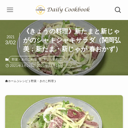
《きょうの料理》新たまと新じゃ
2021
がのシャキシャキサラダ（関岡弘
3/02
美：新たま・新じゃが 春おかず）
野菜・きのこ料理
きょうの料理
2021年3月2日
2021年12月18日
ホーム
レシピ
野菜・きのこ料理