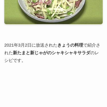
2021年3月2日に放送された
きょうの料理
で紹介さ
れた
新たまと新じゃがのシャキシャキサラダ
のレ
シピです。