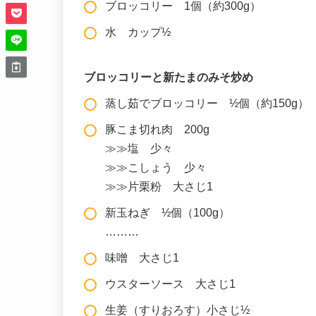
ブロッコリー 1個（約300g）
水 カップ½
ブロッコリーと新たまのみそ炒め
蒸し茹でブロッコリー ½個（約150g）
豚こま切れ肉 200g
≫≫塩 少々
≫≫こしょう 少々
≫≫片栗粉 大さじ1
新玉ねぎ ½個（100g）
………
味噌 大さじ1
ウスターソース 大さじ1
生姜（すりおろす）小さじ½