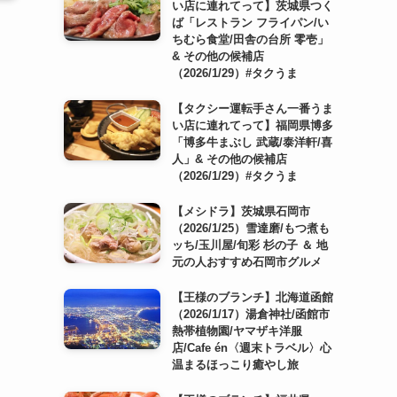
い店に連れてって】茨城県つく
ば「レストラン フライパン/い
ちむら食堂/田舎の台所 零壱」
& その他の候補店
（2026/1/29）#タクうま
【タクシー運転手さん一番うま
い店に連れてって】福岡県博多
「博多牛まぶし 武蔵/泰洋軒/喜
人」& その他の候補店
（2026/1/29）#タクうま
【メシドラ】茨城県石岡市
（2026/1/25）雪達磨/もつ煮も
ッち/玉川屋/旬彩 杉の子 ＆ 地
元の人おすすめ石岡市グルメ
【王様のブランチ】北海道函館
（2026/1/17）湯倉神社/函館市
熱帯植物園/ヤマザキ洋服
店/Cafe én〈週末トラベル〉心
温まるほっこり癒やし旅