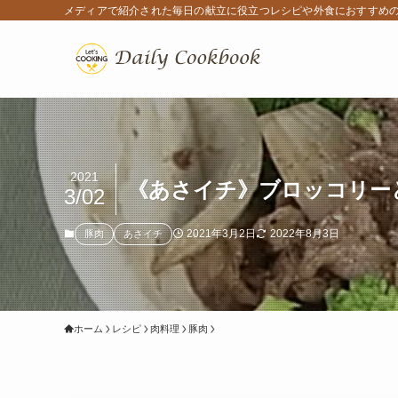
メディアで紹介された毎日の献立に役立つレシピや外食におすすめ
2021
《あさイチ》ブロッコリー
3/02
2021年3月2日
2022年8月3日
豚肉
あさイチ
ホーム
レシピ
肉料理
豚肉