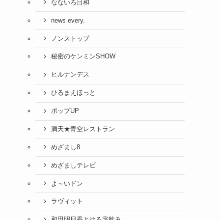
なないろ日和
news every.
ノンストップ
秘密のケンミンSHOW
ヒルナンデス
ひるまえほっと
ポップUP
満天★青空レストラン
めざまし8
めざましテレビ
よ～いドン
ラヴィット
和田明日香とゆる宅飲み