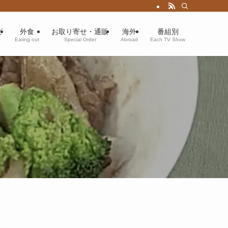
ピ
外食
お取り寄せ・通販
海外
番組別
Eating out
Special Order
Abroad
Each TV Show