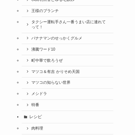
王様のブランチ
タクシー運転手さん一番うまい店に連れて
って！
バナナマンのせっかくグルメ
沸騰ワード10
町中華で飲ろうぜ
マツコ＆有吉 かりそめ天国
マツコの知らない世界
メシドラ
特番
レシピ
肉料理