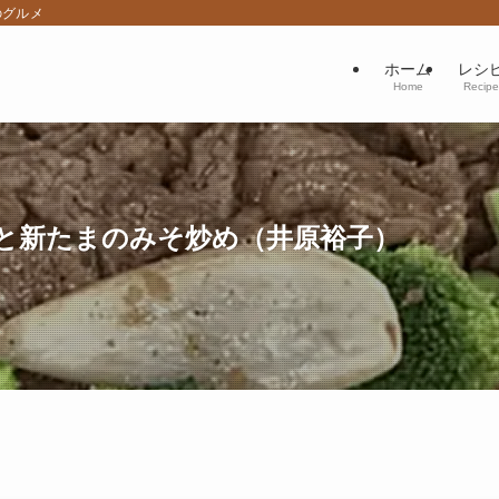
のグルメ
ホーム
レシ
Home
Recipe
と新たまのみそ炒め（井原裕子）