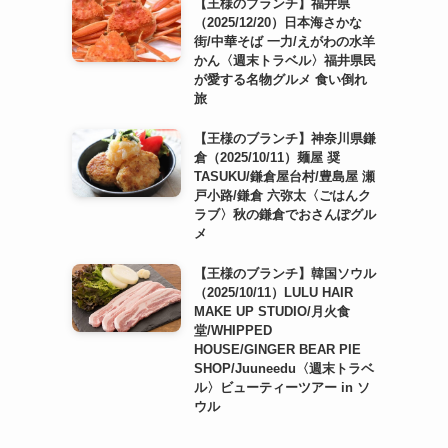
【王様のブランチ】福井県
（2025/12/20）日本海さかな
街/中華そば 一力/えがわの水羊
かん〈週末トラベル〉福井県民
が愛する名物グルメ 食い倒れ
旅
【王様のブランチ】神奈川県鎌
倉（2025/10/11）麺屋 奨
TASUKU/鎌倉屋台村/豊島屋 瀬
戸小路/鎌倉 六弥太〈ごはんク
ラブ〉秋の鎌倉でおさんぽグル
メ
【王様のブランチ】韓国ソウル
（2025/10/11）LULU HAIR
MAKE UP STUDIO/月火食
堂/WHIPPED
HOUSE/GINGER BEAR PIE
SHOP/Juuneedu〈週末トラベ
ル〉ビューティーツアー in ソ
ウル