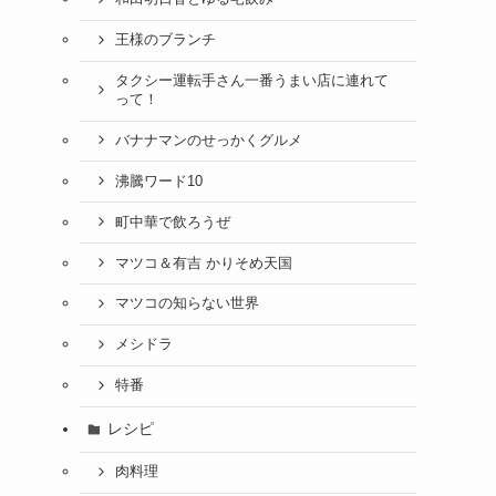
王様のブランチ
タクシー運転手さん一番うまい店に連れて
って！
バナナマンのせっかくグルメ
沸騰ワード10
町中華で飲ろうぜ
マツコ＆有吉 かりそめ天国
マツコの知らない世界
メシドラ
特番
レシピ
肉料理