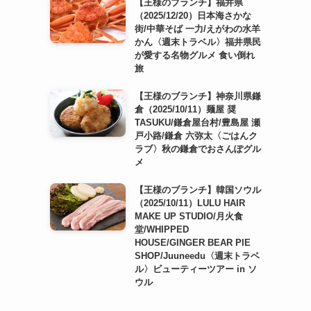
【王様のブランチ】福井県
（2025/12/20）日本海さかな
街/中華そば 一力/えがわの水羊
かん〈週末トラベル〉福井県民
が愛する名物グルメ 食い倒れ
旅
【王様のブランチ】神奈川県鎌
倉（2025/10/11）麺屋 奨
TASUKU/鎌倉屋台村/豊島屋 瀬
戸小路/鎌倉 六弥太〈ごはんク
ラブ〉秋の鎌倉でおさんぽグル
メ
【王様のブランチ】韓国ソウル
（2025/10/11）LULU HAIR
MAKE UP STUDIO/月火食
堂/WHIPPED
HOUSE/GINGER BEAR PIE
SHOP/Juuneedu〈週末トラベ
ル〉ビューティーツアー in ソ
ウル