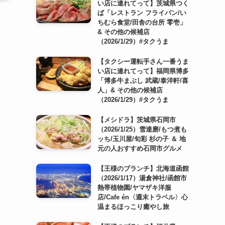
い店に連れてって】茨城県つく
ば「レストラン フライパン/い
ちむら食堂/田舎の台所 零壱」
& その他の候補店
（2026/1/29）#タクうま
【タクシー運転手さん一番うま
い店に連れてって】福岡県博多
「博多牛まぶし 武蔵/泰洋軒/喜
人」& その他の候補店
（2026/1/29）#タクうま
【メシドラ】茨城県石岡市
（2026/1/25）雪達磨/もつ煮も
ッち/玉川屋/旬彩 杉の子 ＆ 地
元の人おすすめ石岡市グルメ
【王様のブランチ】北海道函館
（2026/1/17）湯倉神社/函館市
熱帯植物園/ヤマザキ洋服
店/Cafe én〈週末トラベル〉心
温まるほっこり癒やし旅