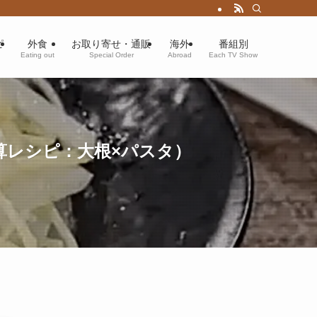
ピ
外食
お取り寄せ・通販
海外
番組別
Eating out
Special Order
Abroad
Each TV Show
算レシピ：大根×パスタ）