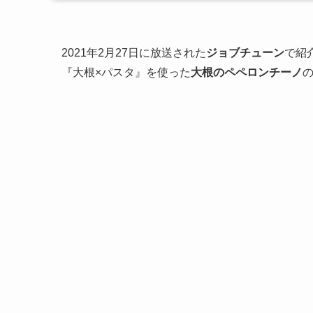
2021年2月27日に放送された
ジョブチューン
で紹
『大根×パスタ』を使った
大根のペペロンチーノ