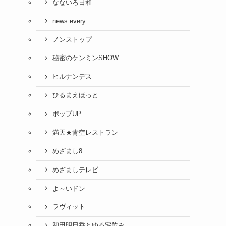
なないろ日和
news every.
ノンストップ
秘密のケンミンSHOW
ヒルナンデス
ひるまえほっと
ポップUP
満天★青空レストラン
めざまし8
めざましテレビ
よ～いドン
ラヴィット
和田明日香とゆる宅飲み