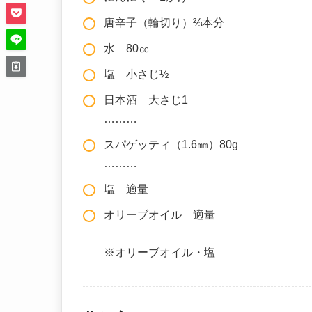
唐辛子（輪切り）⅔本分
水 80㏄
塩 小さじ½
日本酒 大さじ1
………
スパゲッティ（1.6㎜）80g
………
塩 適量
オリーブオイル 適量
※オリーブオイル・塩