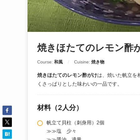
焼きほたてのレモン酢
Course:
和風
Cuisine:
焼き物
焼きほたてのレモン酢がけ
は、焼いた帆立を
くさっぱりとした味わいの一品です。
材料（2人分）
帆立て貝柱（刺身用）2個
≫≫塩 少々
≫≫醤油 適量