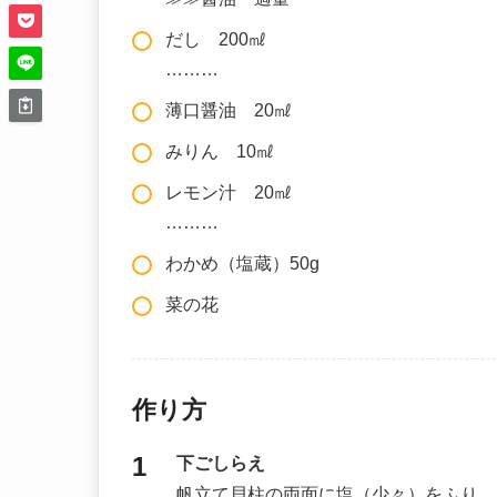
だし 200㎖
………
薄口醤油 20㎖
みりん 10㎖
レモン汁 20㎖
………
わかめ（塩蔵）50g
菜の花
作り方
下ごしらえ
帆立て貝柱の両面に塩（少々）をふり、