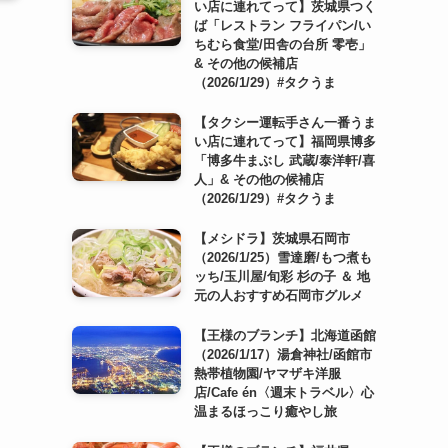
い店に連れてって】茨城県つく
ば「レストラン フライパン/い
ちむら食堂/田舎の台所 零壱」
& その他の候補店
（2026/1/29）#タクうま
【タクシー運転手さん一番うま
い店に連れてって】福岡県博多
「博多牛まぶし 武蔵/泰洋軒/喜
人」& その他の候補店
（2026/1/29）#タクうま
【メシドラ】茨城県石岡市
（2026/1/25）雪達磨/もつ煮も
ッち/玉川屋/旬彩 杉の子 ＆ 地
元の人おすすめ石岡市グルメ
【王様のブランチ】北海道函館
（2026/1/17）湯倉神社/函館市
熱帯植物園/ヤマザキ洋服
店/Cafe én〈週末トラベル〉心
温まるほっこり癒やし旅