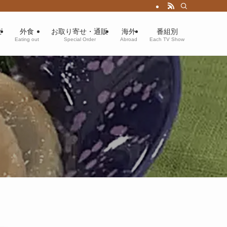
ピ
外食
お取り寄せ・通販
海外
番組別
Eating out
Special Order
Abroad
Each TV Show