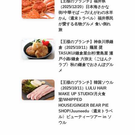
【王様のブランチ】福井県
（2025/12/20）日本海さかな
街/中華そば 一力/えがわの水羊
かん〈週末トラベル〉福井県民
が愛する名物グルメ 食い倒れ
旅
【王様のブランチ】神奈川県鎌
倉（2025/10/11）麺屋 奨
TASUKU/鎌倉屋台村/豊島屋 瀬
戸小路/鎌倉 六弥太〈ごはんク
ラブ〉秋の鎌倉でおさんぽグル
メ
【王様のブランチ】韓国ソウル
（2025/10/11）LULU HAIR
MAKE UP STUDIO/月火食
堂/WHIPPED
HOUSE/GINGER BEAR PIE
SHOP/Juuneedu〈週末トラベ
ル〉ビューティーツアー in ソ
ウル