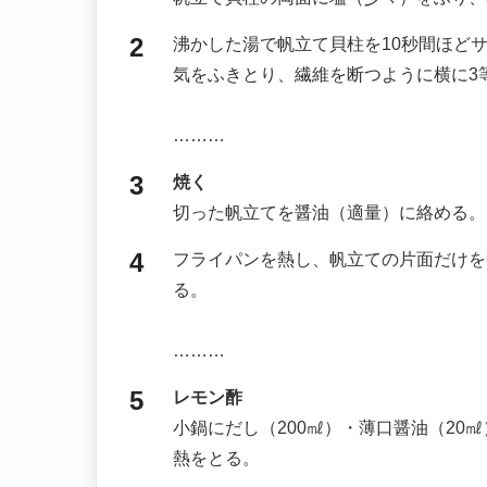
沸かした湯で帆立て貝柱を10秒間ほど
気をふきとり、繊維を断つように横に3
………
焼く
切った帆立てを醤油（適量）に絡める。
フライパンを熱し、帆立ての片面だけを
る。
………
レモン酢
小鍋にだし（200㎖）・薄口醤油（20
熱をとる。