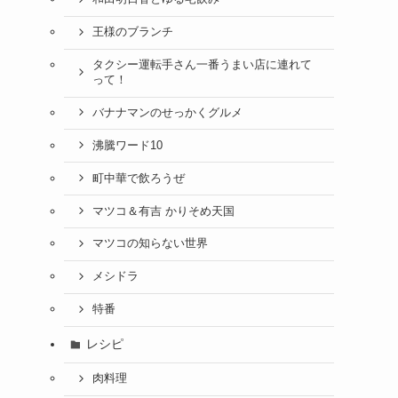
王様のブランチ
タクシー運転手さん一番うまい店に連れて
って！
バナナマンのせっかくグルメ
沸騰ワード10
町中華で飲ろうぜ
マツコ＆有吉 かりそめ天国
マツコの知らない世界
メシドラ
特番
レシピ
肉料理