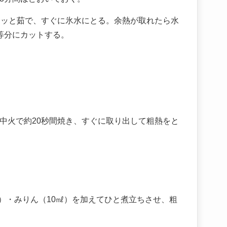
サッと茹で、すぐに氷水にとる。余熱が取れたら水
等分にカットする。
中火で約20秒間焼き、すぐに取り出して粗熱をと
㎖）・みりん（10㎖）を加えてひと煮立ちさせ、粗