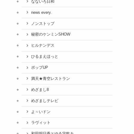
なないろ日和
news every.
ノンストップ
秘密のケンミンSHOW
ヒルナンデス
ひるまえほっと
ポップUP
満天★青空レストラン
めざまし8
めざましテレビ
よ～いドン
ラヴィット
和田明日香とゆる宅飲み