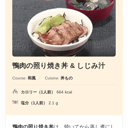
鴨肉の照り焼き丼 & しじみ汁
Course:
和風
Cuisine:
丼もの
カロリー（1人前）
664
kcal
塩分（1人前）
2.1
g
鴨肉の照り焼き丼
は、焼いてから蒸し煮にし