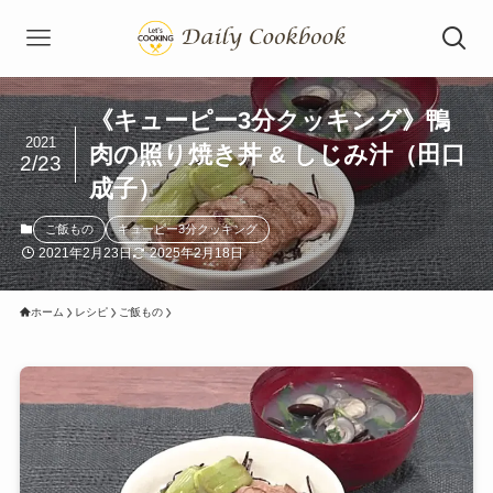
《キューピー3分クッキング》鴨
2021
肉の照り焼き丼 & しじみ汁（田口
2/23
成子）
ご飯もの
キューピー3分クッキング
2021年2月23日
2025年2月18日
ホーム
レシピ
ご飯もの