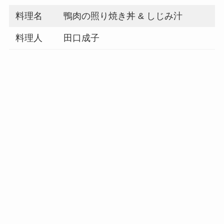
料理名
鴨肉の照り焼き丼 & しじみ汁
料理人
田口成子