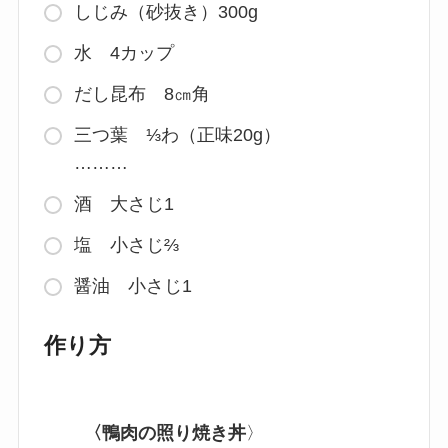
しじみ（砂抜き）300g
水 4カップ
だし昆布 8㎝角
三つ葉 ⅓わ（正味20g）
………
酒 大さじ1
塩 小さじ⅔
醤油 小さじ1
作り方
〈
鴨肉の照り焼き丼
〉