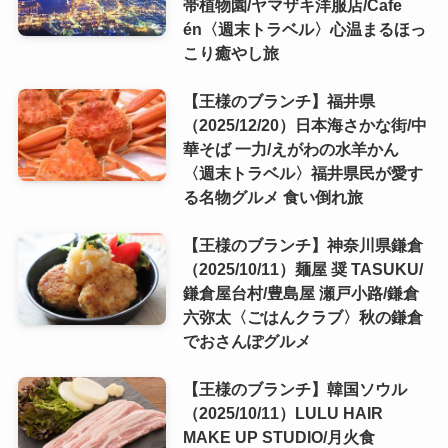
帯植物園/ヤマザキ洋服店/Cafe
én〈週末トラベル〉心温まるほっ
こり癒やし旅
【王様のブランチ】福井県
（2025/12/20）日本海さかな街/中
華そば 一力/えがわの水羊かん
〈週末トラベル〉福井県民が愛す
る名物グルメ 食い倒れ旅
【王様のブランチ】神奈川県鎌倉
（2025/10/11）麺屋 奨 TASUKU/
鎌倉屋台村/豊島屋 瀬戸小路/鎌倉
六弥太〈ごはんクラブ〉秋の鎌倉
でおさんぽグルメ
【王様のブランチ】韓国ソウル
（2025/10/11）LULU HAIR
MAKE UP STUDIO/月火食