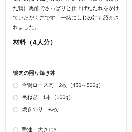
た鴨に黒酢でさっぱりと仕上げたたれをかけ
ていただく丼です。一緒に
しじみ汁
も紹介さ
れました。
材料（4人分）
鴨肉の照り焼き丼
合鴨ロース肉 2枚（450～500g）
長ねぎ 1本（100g）
焼きのり ¼枚
………
醤油 大さじ3