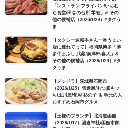
「レストラン フライパン/いちむ
ら食堂/田舎の台所 零壱」& その
他の候補店（2026/1/29）#タクう
ま
【タクシー運転手さん一番うまい
店に連れてって】福岡県博多「博
多牛まぶし 武蔵/泰洋軒/喜人」&
その他の候補店（2026/1/29）#タ
クうま
【メシドラ】茨城県石岡市
（2026/1/25）雪達磨/もつ煮もッ
ち/玉川屋/旬彩 杉の子 ＆ 地元の人
おすすめ石岡市グルメ
【王様のブランチ】北海道函館
（2026/1/17）湯倉神社/函館市熱