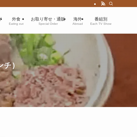
ピ
外食
お取り寄せ・通販
海外
番組別
Eating out
Special Order
Abroad
Each TV Show
ンチ）