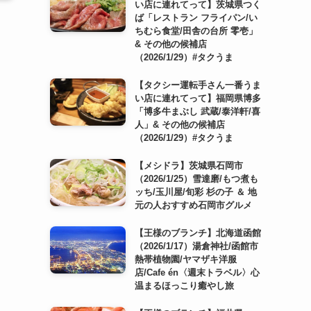
い店に連れてって】茨城県つく
ば「レストラン フライパン/い
ちむら食堂/田舎の台所 零壱」
& その他の候補店
（2026/1/29）#タクうま
【タクシー運転手さん一番うま
い店に連れてって】福岡県博多
「博多牛まぶし 武蔵/泰洋軒/喜
人」& その他の候補店
（2026/1/29）#タクうま
【メシドラ】茨城県石岡市
（2026/1/25）雪達磨/もつ煮も
ッち/玉川屋/旬彩 杉の子 ＆ 地
元の人おすすめ石岡市グルメ
【王様のブランチ】北海道函館
（2026/1/17）湯倉神社/函館市
熱帯植物園/ヤマザキ洋服
店/Cafe én〈週末トラベル〉心
温まるほっこり癒やし旅