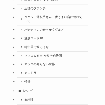
王様のブランチ
タクシー運転手さん一番うまい店に連れて
って！
バナナマンのせっかくグルメ
沸騰ワード10
町中華で飲ろうぜ
マツコ＆有吉 かりそめ天国
マツコの知らない世界
メシドラ
特番
レシピ
肉料理