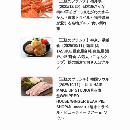
【王様のブランチ】福井県
（2025/12/20）日本海さかな
街/中華そば 一力/えがわの水羊
かん〈週末トラベル〉福井県民
が愛する名物グルメ 食い倒れ
旅
【王様のブランチ】神奈川県鎌
倉（2025/10/11）麺屋 奨
TASUKU/鎌倉屋台村/豊島屋 瀬
戸小路/鎌倉 六弥太〈ごはんク
ラブ〉秋の鎌倉でおさんぽグル
メ
【王様のブランチ】韓国ソウル
（2025/10/11）LULU HAIR
MAKE UP STUDIO/月火食
堂/WHIPPED
HOUSE/GINGER BEAR PIE
SHOP/Juuneedu〈週末トラベ
ル〉ビューティーツアー in ソ
ウル