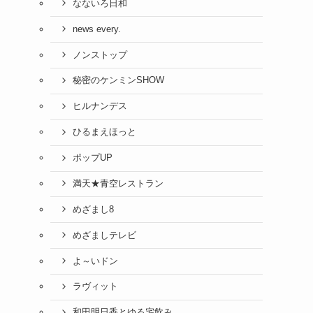
なないろ日和
news every.
ノンストップ
秘密のケンミンSHOW
ヒルナンデス
ひるまえほっと
ポップUP
満天★青空レストラン
めざまし8
めざましテレビ
よ～いドン
ラヴィット
和田明日香とゆる宅飲み