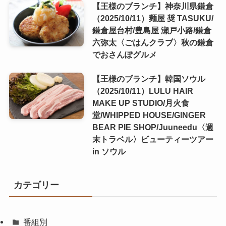
【王様のブランチ】神奈川県鎌倉
（2025/10/11）麺屋 奨 TASUKU/
鎌倉屋台村/豊島屋 瀬戸小路/鎌倉
六弥太〈ごはんクラブ〉秋の鎌倉
でおさんぽグルメ
【王様のブランチ】韓国ソウル
（2025/10/11）LULU HAIR
MAKE UP STUDIO/月火食
堂/WHIPPED HOUSE/GINGER
BEAR PIE SHOP/Juuneedu〈週
末トラベル〉ビューティーツアー
in ソウル
カテゴリー
番組別