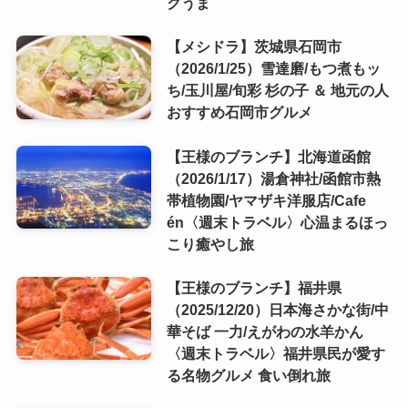
クうま
【メシドラ】茨城県石岡市
（2026/1/25）雪達磨/もつ煮もッ
ち/玉川屋/旬彩 杉の子 ＆ 地元の人
おすすめ石岡市グルメ
【王様のブランチ】北海道函館
（2026/1/17）湯倉神社/函館市熱
帯植物園/ヤマザキ洋服店/Cafe
én〈週末トラベル〉心温まるほっ
こり癒やし旅
【王様のブランチ】福井県
（2025/12/20）日本海さかな街/中
華そば 一力/えがわの水羊かん
〈週末トラベル〉福井県民が愛す
る名物グルメ 食い倒れ旅