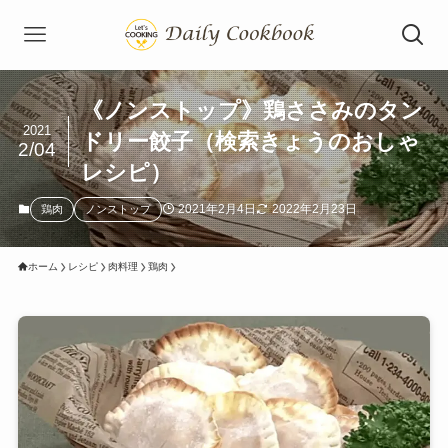
《ノンストップ》鶏ささみのタン
2021
ドリー餃子（検索きょうのおしゃ
2/04
レシピ）
2021年2月4日
2022年2月23日
鶏肉
ノンストップ
ホーム
レシピ
肉料理
鶏肉