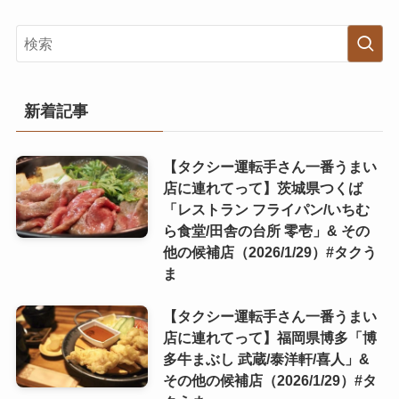
新着記事
【タクシー運転手さん一番うまい
店に連れてって】茨城県つくば
「レストラン フライパン/いちむ
ら食堂/田舎の台所 零壱」& その
他の候補店（2026/1/29）#タクう
ま
【タクシー運転手さん一番うまい
店に連れてって】福岡県博多「博
多牛まぶし 武蔵/泰洋軒/喜人」&
その他の候補店（2026/1/29）#タ