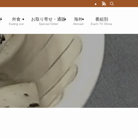
ピ
外食
お取り寄せ・通販
海外
番組別
Eating out
Special Order
Abroad
Each TV Show