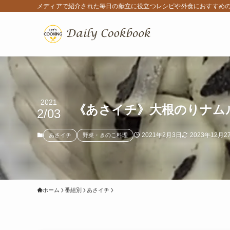
メディアで紹介された毎日の献立に役立つレシピや外食におすすめ
2021
《あさイチ》大根のりナムル（
2/03
2021年2月3日
2023年12月2
あさイチ
野菜・きのこ料理
ホーム
番組別
あさイチ