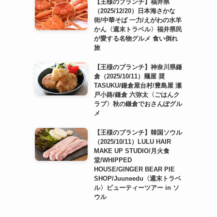
【王様のブランチ】福井県
（2025/12/20）日本海さかな
街/中華そば 一力/えがわの水羊
かん〈週末トラベル〉福井県民
が愛する名物グルメ 食い倒れ
旅
【王様のブランチ】神奈川県鎌
倉（2025/10/11）麺屋 奨
TASUKU/鎌倉屋台村/豊島屋 瀬
戸小路/鎌倉 六弥太〈ごはんク
ラブ〉秋の鎌倉でおさんぽグル
メ
【王様のブランチ】韓国ソウル
（2025/10/11）LULU HAIR
MAKE UP STUDIO/月火食
堂/WHIPPED
HOUSE/GINGER BEAR PIE
SHOP/Juuneedu〈週末トラベ
ル〉ビューティーツアー in ソ
ウル