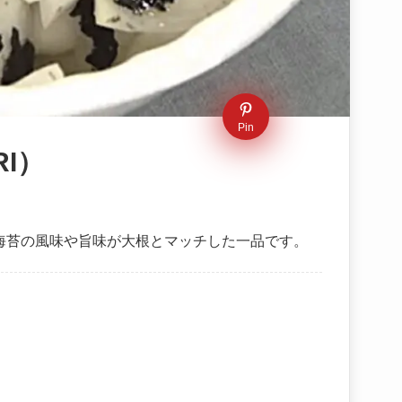
Pin
I）
海苔の風味や旨味が大根とマッチした一品です。