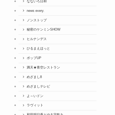
なないろ日和
news every.
ノンストップ
秘密のケンミンSHOW
ヒルナンデス
ひるまえほっと
ポップUP
満天★青空レストラン
めざまし8
めざましテレビ
よ～いドン
ラヴィット
和田明日香とゆる宅飲み