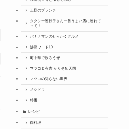
王様のブランチ
タクシー運転手さん一番うまい店に連れて
って！
バナナマンのせっかくグルメ
沸騰ワード10
町中華で飲ろうぜ
マツコ＆有吉 かりそめ天国
マツコの知らない世界
メシドラ
特番
レシピ
肉料理