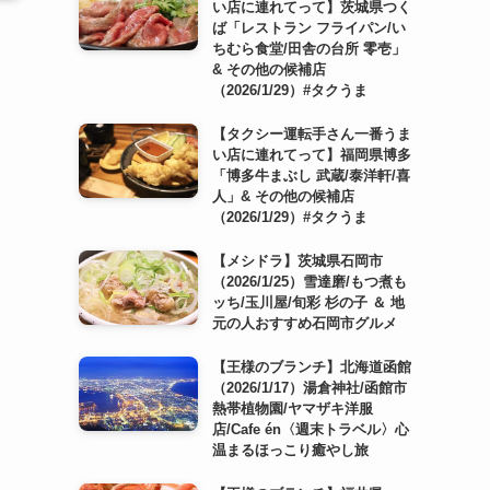
い店に連れてって】茨城県つく
ば「レストラン フライパン/い
ちむら食堂/田舎の台所 零壱」
& その他の候補店
（2026/1/29）#タクうま
【タクシー運転手さん一番うま
い店に連れてって】福岡県博多
「博多牛まぶし 武蔵/泰洋軒/喜
人」& その他の候補店
（2026/1/29）#タクうま
【メシドラ】茨城県石岡市
（2026/1/25）雪達磨/もつ煮も
ッち/玉川屋/旬彩 杉の子 ＆ 地
元の人おすすめ石岡市グルメ
【王様のブランチ】北海道函館
（2026/1/17）湯倉神社/函館市
熱帯植物園/ヤマザキ洋服
店/Cafe én〈週末トラベル〉心
温まるほっこり癒やし旅