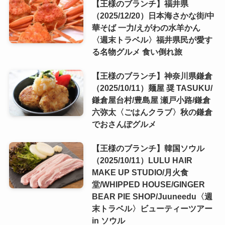
【王様のブランチ】福井県
（2025/12/20）日本海さかな街/中
華そば 一力/えがわの水羊かん
〈週末トラベル〉福井県民が愛す
る名物グルメ 食い倒れ旅
【王様のブランチ】神奈川県鎌倉
（2025/10/11）麺屋 奨 TASUKU/
鎌倉屋台村/豊島屋 瀬戸小路/鎌倉
六弥太〈ごはんクラブ〉秋の鎌倉
でおさんぽグルメ
【王様のブランチ】韓国ソウル
（2025/10/11）LULU HAIR
MAKE UP STUDIO/月火食
堂/WHIPPED HOUSE/GINGER
BEAR PIE SHOP/Juuneedu〈週
末トラベル〉ビューティーツアー
in ソウル