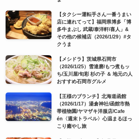
【タクシー運転手さん一番うまい
店に連れてって】福岡県博多「博
多牛まぶし 武蔵/泰洋軒/喜人」&
その他の候補店（2026/1/29）#タ
クうま
【メシドラ】茨城県石岡市
（2026/1/25）雪達磨/もつ煮もッ
ち/玉川屋/旬彩 杉の子 ＆ 地元の人
おすすめ石岡市グルメ
【王様のブランチ】北海道函館
（2026/1/17）湯倉神社/函館市熱
帯植物園/ヤマザキ洋服店/Cafe
én〈週末トラベル〉心温まるほっ
こり癒やし旅