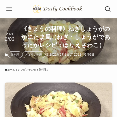
《きょうの料理》ねぎしょうがの
2021
かにたま風（ねぎ・しょうがであ
2/03
ったかレシピ：ほりえさわこ）
2021年2月3日
2022年6月6日
卵料理
きょうの料理
ホーム
レシピ
その他
卵料理