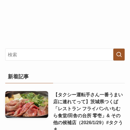
新着記事
【タクシー運転手さん一番うまい
店に連れてって】茨城県つくば
「レストラン フライパン/いちむ
ら食堂/田舎の台所 零壱」& その
他の候補店（2026/1/29）#タクう
ま