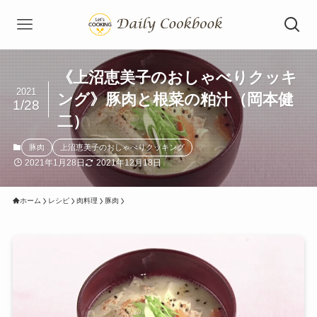
《上沼恵美子のおしゃべりクッキ
2021
ング》豚肉と根菜の粕汁（岡本健
1/28
二）
豚肉
上沼恵美子のおしゃべりクッキング
2021年1月28日
2021年12月18日
ホーム
レシピ
肉料理
豚肉