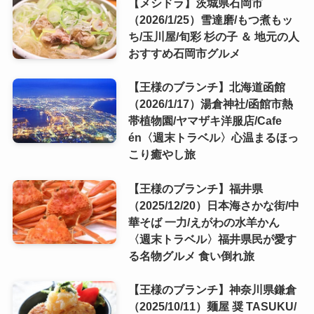
【メシドラ】茨城県石岡市
（2026/1/25）雪達磨/もつ煮もッ
ち/玉川屋/旬彩 杉の子 ＆ 地元の人
おすすめ石岡市グルメ
【王様のブランチ】北海道函館
（2026/1/17）湯倉神社/函館市熱
帯植物園/ヤマザキ洋服店/Cafe
én〈週末トラベル〉心温まるほっ
こり癒やし旅
【王様のブランチ】福井県
（2025/12/20）日本海さかな街/中
華そば 一力/えがわの水羊かん
〈週末トラベル〉福井県民が愛す
る名物グルメ 食い倒れ旅
【王様のブランチ】神奈川県鎌倉
（2025/10/11）麺屋 奨 TASUKU/