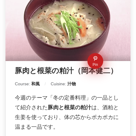
Pin
豚肉と根菜の粕汁（岡本健二）
Course:
和風
Cuisine:
汁物
今週のテーマ「冬の定番料理」の一品とし
て紹介された
豚肉と根菜の粕汁
は、酒粕と
生姜を使っており、体の芯からポカポカに
温まる一品です。