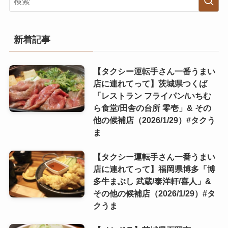
新着記事
【タクシー運転手さん一番うまい
店に連れてって】茨城県つくば
「レストラン フライパン/いちむ
ら食堂/田舎の台所 零壱」& その
他の候補店（2026/1/29）#タクう
ま
【タクシー運転手さん一番うまい
店に連れてって】福岡県博多「博
多牛まぶし 武蔵/泰洋軒/喜人」&
その他の候補店（2026/1/29）#タ
クうま