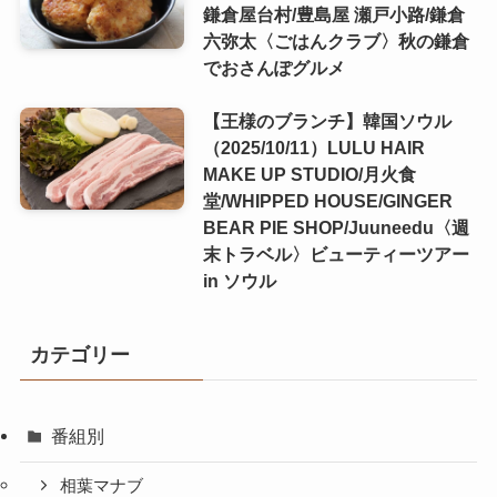
鎌倉屋台村/豊島屋 瀬戸小路/鎌倉
六弥太〈ごはんクラブ〉秋の鎌倉
でおさんぽグルメ
【王様のブランチ】韓国ソウル
（2025/10/11）LULU HAIR
MAKE UP STUDIO/月火食
堂/WHIPPED HOUSE/GINGER
BEAR PIE SHOP/Juuneedu〈週
末トラベル〉ビューティーツアー
in ソウル
カテゴリー
番組別
相葉マナブ