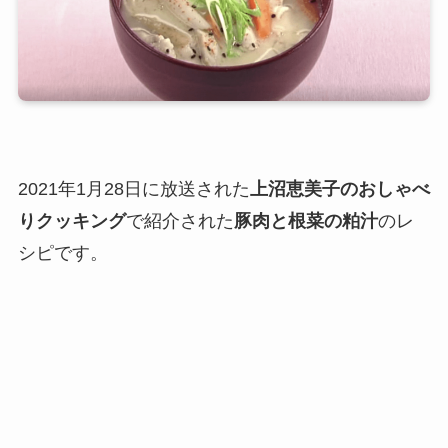
2021年1月28日に放送された
上沼恵美子のおしゃべ
りクッキング
で紹介された
豚肉と根菜の粕汁
のレ
シピです。