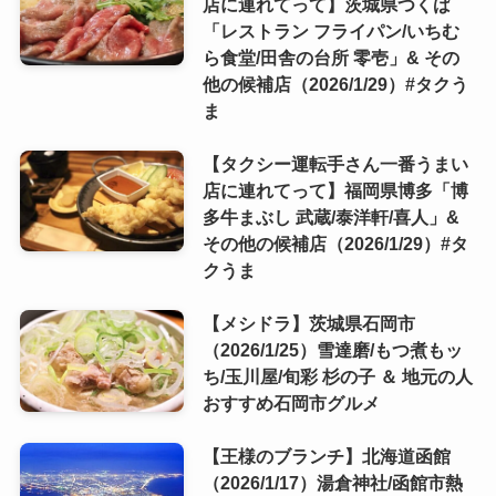
店に連れてって】茨城県つくば
「レストラン フライパン/いちむ
ら食堂/田舎の台所 零壱」& その
他の候補店（2026/1/29）#タクう
ま
【タクシー運転手さん一番うまい
店に連れてって】福岡県博多「博
多牛まぶし 武蔵/泰洋軒/喜人」&
その他の候補店（2026/1/29）#タ
クうま
【メシドラ】茨城県石岡市
（2026/1/25）雪達磨/もつ煮もッ
ち/玉川屋/旬彩 杉の子 ＆ 地元の人
おすすめ石岡市グルメ
【王様のブランチ】北海道函館
（2026/1/17）湯倉神社/函館市熱