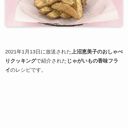
2021年1月13日に放送された
上沼恵美子のおしゃべ
りクッキング
で紹介された
じゃがいもの香味フラ
イ
のレシピです。