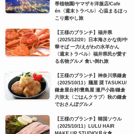
帯植物園/ヤマザキ洋服店/Cafe
én〈週末トラベル〉心温まるほっ
こり癒やし旅
【王様のブランチ】福井県
（2025/12/20）日本海さかな街/中
華そば 一力/えがわの水羊かん
〈週末トラベル〉福井県民が愛す
る名物グルメ 食い倒れ旅
【王様のブランチ】神奈川県鎌倉
（2025/10/11）麺屋 奨 TASUKU/
鎌倉屋台村/豊島屋 瀬戸小路/鎌倉
六弥太〈ごはんクラブ〉秋の鎌倉
でおさんぽグルメ
【王様のブランチ】韓国ソウル
（2025/10/11）LULU HAIR
MAKE UP STUDIO/月火食