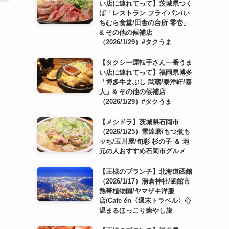
い店に連れてって】茨城県つく
ば「レストラン フライパン/い
ちむら食堂/田舎の台所 零壱」
& その他の候補店
（2026/1/29）#タクうま
【タクシー運転手さん一番うま
い店に連れてって】福岡県博多
「博多牛まぶし 武蔵/泰洋軒/喜
人」& その他の候補店
（2026/1/29）#タクうま
【メシドラ】茨城県石岡市
（2026/1/25）雪達磨/もつ煮も
ッち/玉川屋/旬彩 杉の子 ＆ 地
元の人おすすめ石岡市グルメ
【王様のブランチ】北海道函館
（2026/1/17）湯倉神社/函館市
熱帯植物園/ヤマザキ洋服
店/Cafe én〈週末トラベル〉心
温まるほっこり癒やし旅