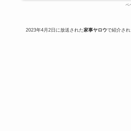
ペ
2023年4月2日に放送された
家事ヤロウ
で紹介され