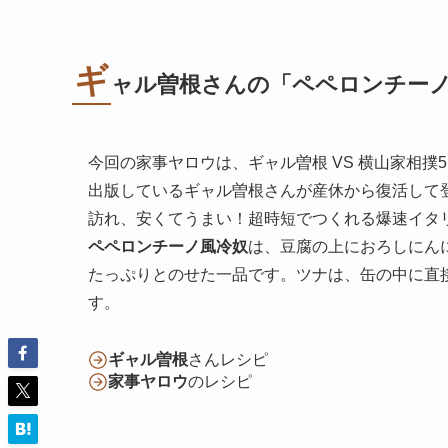
ギ
ャル曽根さんの「ペペロンチー
今回の家事ヤロウは、ギャル曽根 VS 横山家相
出版しているギャル曽根さんが産休から復活して
訪れ、安くてうまい！超時短でつくれる爆速イタ
ペペロンチーノ風冷奴
は、豆腐の上におろしにん
たっぷりとのせた一品です。ツナは、缶の中に直
す。
ギャル曽根
さんレシピ
家事ヤロウ
のレシピ