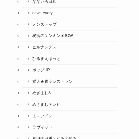
なないろ日和
news every.
ノンストップ
秘密のケンミンSHOW
ヒルナンデス
ひるまえほっと
ポップUP
満天★青空レストラン
めざまし8
めざましテレビ
よ～いドン
ラヴィット
和田明日香とゆる宅飲み