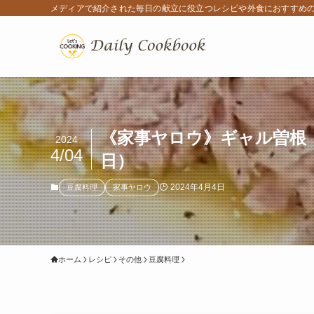
メディアで紹介された毎日の献立に役立つレシピや外食におすすめ
《家事ヤロウ》ギャル曽根「
2024
4/04
日）
2024年4月4日
豆腐料理
家事ヤロウ
ホーム
レシピ
その他
豆腐料理