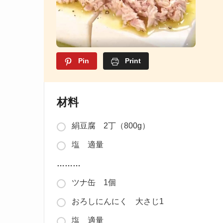
Pin
Print
材料
絹豆腐 2丁（800g）
塩 適量
………
ツナ缶 1個
おろしにんにく 大さじ1
塩 適量