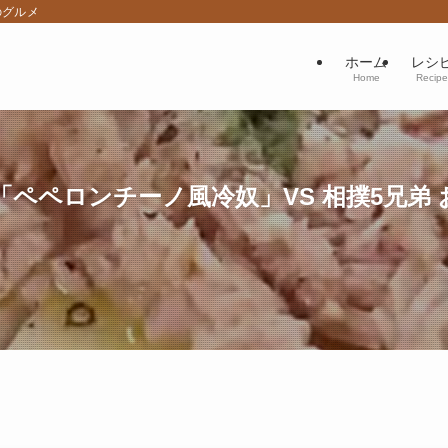
のグルメ
ホーム
レシ
Home
Recipe
ペペロンチーノ風冷奴」VS 相撲5兄弟 お