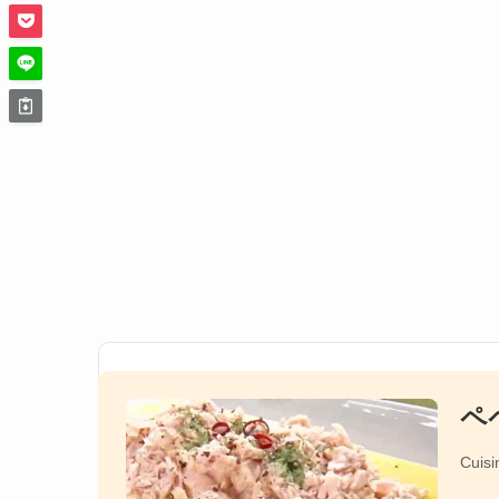
ペ
Cuisi