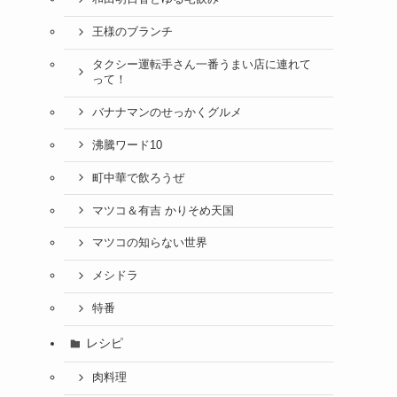
王様のブランチ
タクシー運転手さん一番うまい店に連れて
って！
バナナマンのせっかくグルメ
沸騰ワード10
町中華で飲ろうぜ
マツコ＆有吉 かりそめ天国
マツコの知らない世界
メシドラ
特番
レシピ
肉料理