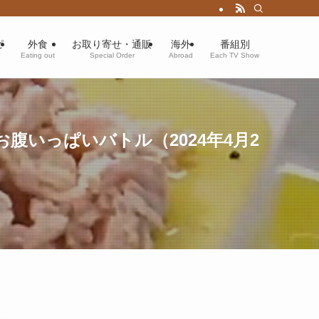
ピ
外食
お取り寄せ・通販
海外
番組別
Eating out
Special Order
Abroad
Each TV Show
腹いっぱいバトル（2024年4月2