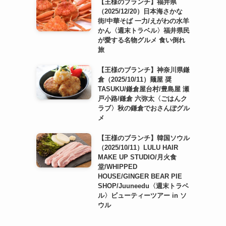
【王様のブランチ】福井県
（2025/12/20）日本海さかな
街/中華そば 一力/えがわの水羊
かん〈週末トラベル〉福井県民
が愛する名物グルメ 食い倒れ
旅
【王様のブランチ】神奈川県鎌
倉（2025/10/11）麺屋 奨
TASUKU/鎌倉屋台村/豊島屋 瀬
戸小路/鎌倉 六弥太〈ごはんク
ラブ〉秋の鎌倉でおさんぽグル
メ
【王様のブランチ】韓国ソウル
（2025/10/11）LULU HAIR
MAKE UP STUDIO/月火食
堂/WHIPPED
HOUSE/GINGER BEAR PIE
SHOP/Juuneedu〈週末トラベ
ル〉ビューティーツアー in ソ
ウル