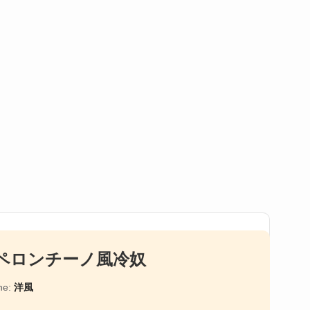
ペロンチーノ風冷奴
ne:
洋風