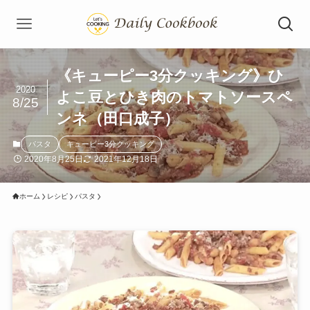
《キューピー3分クッキング》ひ
2020
よこ豆とひき肉のトマトソースペ
8/25
ンネ（田口成子）
パスタ
キューピー3分クッキング
2020年8月25日
2021年12月18日
ホーム
レシピ
パスタ