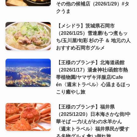
その他の候補店（2026/1/29）#タ
クうま
【メシドラ】茨城県石岡市
（2026/1/25）雪達磨/もつ煮もッ
ち/玉川屋/旬彩 杉の子 ＆ 地元の人
おすすめ石岡市グルメ
【王様のブランチ】北海道函館
（2026/1/17）湯倉神社/函館市熱
帯植物園/ヤマザキ洋服店/Cafe
én〈週末トラベル〉心温まるほっ
こり癒やし旅
【王様のブランチ】福井県
（2025/12/20）日本海さかな街/中
華そば 一力/えがわの水羊かん
〈週末トラベル〉福井県民が愛す
る名物グルメ 食い倒れ旅