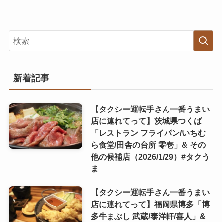
新着記事
【タクシー運転手さん一番うまい
店に連れてって】茨城県つくば
「レストラン フライパン/いちむ
ら食堂/田舎の台所 零壱」& その
他の候補店（2026/1/29）#タクう
ま
【タクシー運転手さん一番うまい
店に連れてって】福岡県博多「博
多牛まぶし 武蔵/泰洋軒/喜人」&