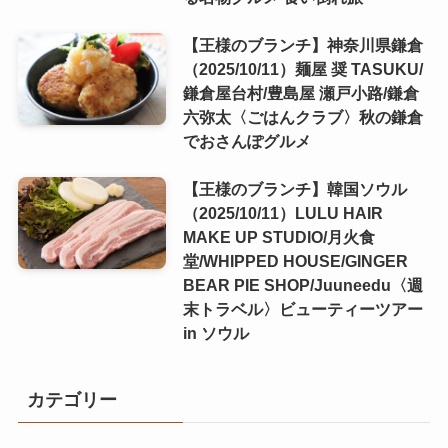
【王様のブランチ】神奈川県鎌倉
（2025/10/11）麺屋 奨 TASUKU/
鎌倉屋台村/豊島屋 瀬戸小路/鎌倉
六弥太〈ごはんクラブ〉秋の鎌倉
でおさんぽグルメ
【王様のブランチ】韓国ソウル
（2025/10/11）LULU HAIR
MAKE UP STUDIO/月火食
堂/WHIPPED HOUSE/GINGER
BEAR PIE SHOP/Juuneedu〈週
末トラベル〉ビューティーツアー
in ソウル
カテゴリー