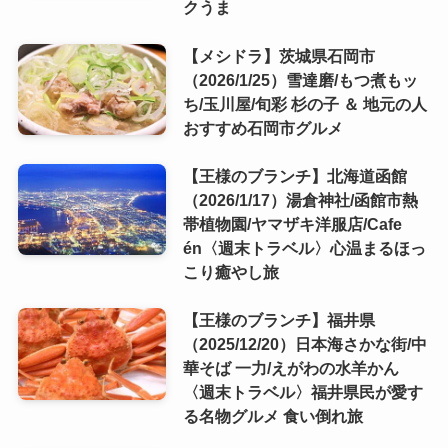
クうま
【メシドラ】茨城県石岡市
（2026/1/25）雪達磨/もつ煮もッ
ち/玉川屋/旬彩 杉の子 ＆ 地元の人
おすすめ石岡市グルメ
【王様のブランチ】北海道函館
（2026/1/17）湯倉神社/函館市熱
帯植物園/ヤマザキ洋服店/Cafe
én〈週末トラベル〉心温まるほっ
こり癒やし旅
【王様のブランチ】福井県
（2025/12/20）日本海さかな街/中
華そば 一力/えがわの水羊かん
〈週末トラベル〉福井県民が愛す
る名物グルメ 食い倒れ旅