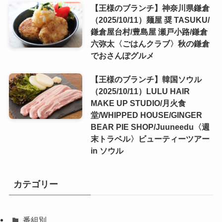
【王様のブランチ】神奈川県鎌倉
（2025/10/11）麺屋 奨 TASUKU/
鎌倉屋台村/豊島屋 瀬戸小路/鎌倉
六弥太〈ごはんクラブ〉秋の鎌倉
でおさんぽグルメ
【王様のブランチ】韓国ソウル
（2025/10/11）LULU HAIR
MAKE UP STUDIO/月火食
堂/WHIPPED HOUSE/GINGER
BEAR PIE SHOP/Juuneedu〈週
末トラベル〉ビューティーツアー
in ソウル
カテゴリー
番組別