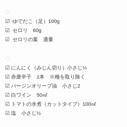
◇
☑ ゆでだこ（足）100g
☑ セロリ 60g
☑ セロリの葉 適量
◇
☑ にんにく（みじん切り）小さじ⅓
☑ 赤唐辛子 1本 ※種を取り除く
☑ バージンオリーブ油 小さじ2
☑ 白ワイン 50㎖
☑ トマトの水煮（カットタイプ）100㎖
☑ 塩 小さじ½