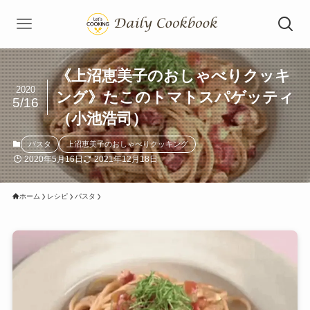
《上沼恵美子のおしゃべりクッキ
2020
ング》たこのトマトスパゲッティ
5/16
（小池浩司）
パスタ
上沼恵美子のおしゃべりクッキング
2020年5月16日
2021年12月18日
ホーム
レシピ
パスタ