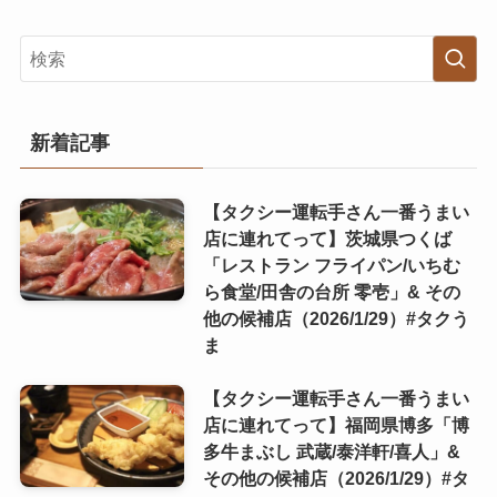
新着記事
【タクシー運転手さん一番うまい
店に連れてって】茨城県つくば
「レストラン フライパン/いちむ
ら食堂/田舎の台所 零壱」& その
他の候補店（2026/1/29）#タクう
ま
【タクシー運転手さん一番うまい
店に連れてって】福岡県博多「博
多牛まぶし 武蔵/泰洋軒/喜人」&
その他の候補店（2026/1/29）#タ