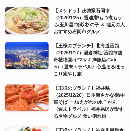
【メシドラ】茨城県石岡市
（2026/1/25）雪達磨/もつ煮もッ
ち/玉川屋/旬彩 杉の子 ＆ 地元の人
おすすめ石岡市グルメ
【王様のブランチ】北海道函館
（2026/1/17）湯倉神社/函館市熱
帯植物園/ヤマザキ洋服店/Cafe
én〈週末トラベル〉心温まるほっ
こり癒やし旅
【王様のブランチ】福井県
（2025/12/20）日本海さかな街/中
華そば 一力/えがわの水羊かん
〈週末トラベル〉福井県民が愛す
る名物グルメ 食い倒れ旅
【王様のブランチ】神奈川県鎌倉