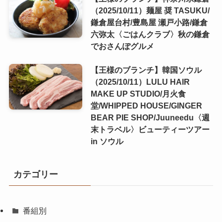
（2025/10/11）麺屋 奨 TASUKU/
鎌倉屋台村/豊島屋 瀬戸小路/鎌倉
六弥太〈ごはんクラブ〉秋の鎌倉
でおさんぽグルメ
【王様のブランチ】韓国ソウル
（2025/10/11）LULU HAIR
MAKE UP STUDIO/月火食
堂/WHIPPED HOUSE/GINGER
BEAR PIE SHOP/Juuneedu〈週
末トラベル〉ビューティーツアー
in ソウル
カテゴリー
番組別