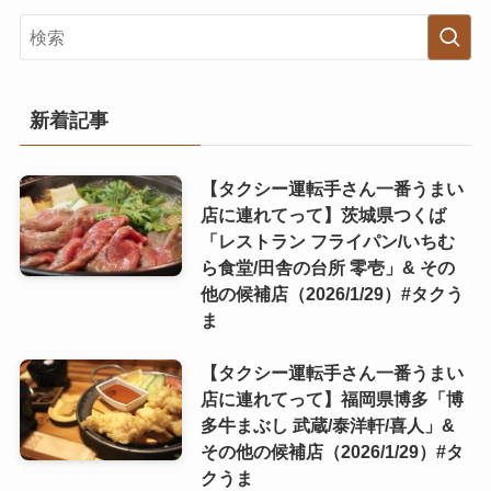
新着記事
【タクシー運転手さん一番うまい
店に連れてって】茨城県つくば
「レストラン フライパン/いちむ
ら食堂/田舎の台所 零壱」& その
他の候補店（2026/1/29）#タクう
ま
【タクシー運転手さん一番うまい
店に連れてって】福岡県博多「博
多牛まぶし 武蔵/泰洋軒/喜人」&
その他の候補店（2026/1/29）#タ
クうま