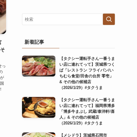
新着記事
宮
/そ
【タクシー運転手さん一番うま
い店に連れてって】茨城県つく
せっ
ば「レストラン フライパン/い
の
ちむら食堂/田舎の台所 零壱」
んが
& その他の候補店
全国
（2026/1/29）#タクうま
！
【タクシー運転手さん一番うま
い店に連れてって】福岡県博多
「博多牛まぶし 武蔵/泰洋軒/喜
人」& その他の候補店
（2026/1/29）#タクうま
【メシドラ】茨城県石岡市