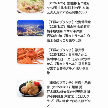
（2026/1/25）雪達磨/もつ煮も
ッち/玉川屋/旬彩 杉の子 ＆ 地
元の人おすすめ石岡市グルメ
【王様のブランチ】北海道函館
（2026/1/17）湯倉神社/函館市
熱帯植物園/ヤマザキ洋服
店/Cafe én〈週末トラベル〉心
温まるほっこり癒やし旅
【王様のブランチ】福井県
（2025/12/20）日本海さかな
街/中華そば 一力/えがわの水羊
かん〈週末トラベル〉福井県民
が愛する名物グルメ 食い倒れ
旅
【王様のブランチ】神奈川県鎌
倉（2025/10/11）麺屋 奨
TASUKU/鎌倉屋台村/豊島屋 瀬
戸小路/鎌倉 六弥太〈ごはんク
ラブ〉秋の鎌倉でおさんぽグル
メ