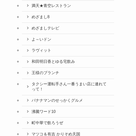
満天★青空レストラン
めざまし8
めざましテレビ
よ～いドン
ラヴィット
和田明日香とゆる宅飲み
王様のブランチ
タクシー運転手さん一番うまい店に連れて
って！
バナナマンのせっかくグルメ
沸騰ワード10
町中華で飲ろうぜ
マツコ＆有吉 かりそめ天国