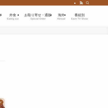
ピ
外食
お取り寄せ・通販
海外
番組別
Eating out
Special Order
Abroad
Each TV Show
メ