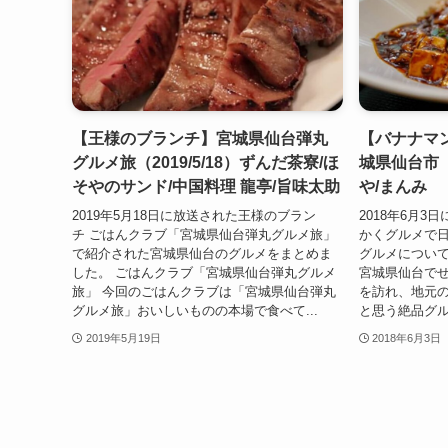
【王様のブランチ】宮城県仙台弾丸
【バナナマ
グルメ旅（2019/5/18）ずんだ茶寮/ほ
城県仙台市（2
そやのサンド/中国料理 龍亭/旨味太助
や/まんみ
2019年5月18日に放送された王様のブラン
2018年6月
チ ごはんクラブ「宮城県仙台弾丸グルメ旅」
かくグルメで
で紹介された宮城県仙台のグルメをまとめま
グルメについて
した。 ごはんクラブ「宮城県仙台弾丸グルメ
宮城県仙台でせ
旅」 今回のごはんクラブは「宮城県仙台弾丸
を訪れ、地元
グルメ旅」おいしいものの本場で食べて...
と思う絶品グル
2019年5月19日
2018年6月3日