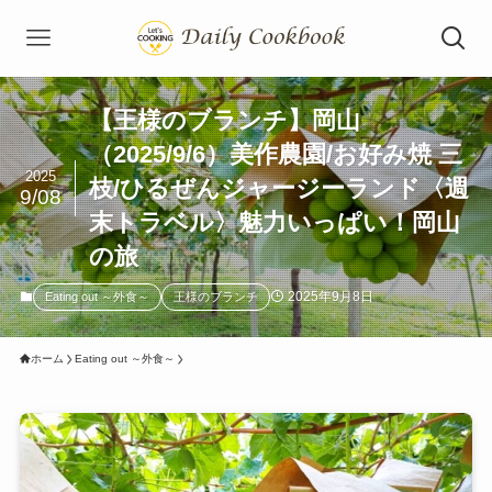
【王様のブランチ】岡山
（2025/9/6）美作農園/お好み焼 三
2025
枝/ひるぜんジャージーランド〈週
9/08
末トラベル〉魅力いっぱい！岡山
の旅
2025年9月8日
Eating out ～外食～
王様のブランチ
ホーム
Eating out ～外食～