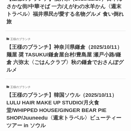
さかな街/中華そば 一力/えがわの水羊かん〈週末
トラベル〉福井県民が愛する名物グルメ 食い倒れ
旅
王様のブランチ
【王様のブランチ】神奈川県鎌倉（2025/10/11）
麺屋 奨 TASUKU/鎌倉屋台村/豊島屋 瀬戸小路/鎌
倉 六弥太〈ごはんクラブ〉秋の鎌倉でおさんぽグ
ルメ
王様のブランチ
【王様のブランチ】韓国ソウル（2025/10/11）
LULU HAIR MAKE UP STUDIO/月火食
堂/WHIPPED HOUSE/GINGER BEAR PIE
SHOP/Juuneedu〈週末トラベル〉ビューティー
ツアー in ソウル