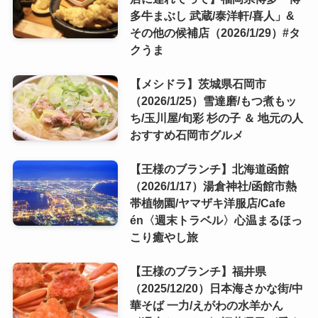
多牛まぶし 武蔵/泰洋軒/喜人」&
その他の候補店（2026/1/29）#タ
クうま
【メシドラ】茨城県石岡市
（2026/1/25）雪達磨/もつ煮もッ
ち/玉川屋/旬彩 杉の子 ＆ 地元の人
おすすめ石岡市グルメ
【王様のブランチ】北海道函館
（2026/1/17）湯倉神社/函館市熱
帯植物園/ヤマザキ洋服店/Cafe
én〈週末トラベル〉心温まるほっ
こり癒やし旅
【王様のブランチ】福井県
（2025/12/20）日本海さかな街/中
華そば 一力/えがわの水羊かん