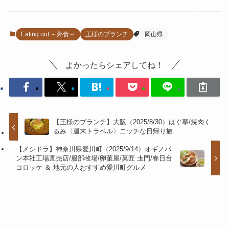
Eating out ～外食～
王様のブランチ
岡山県
よかったらシェアしてね！
【王様のブランチ】大阪（2025/8/30）はぐ寧/焼肉く
るみ〈週末トラベル〉ニッチな日帰り旅
【メシドラ】神奈川県愛川町（2025/9/14）オギノパ
ン本社工場直売店/服部牧場/卵菓屋/菓匠 圡門/春日台
コロッケ ＆ 地元の人おすすめ愛川町グルメ