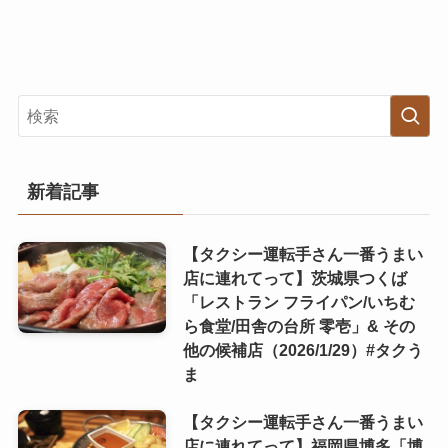
新着記事
【タクシー運転手さん一番うまい
店に連れてって】茨城県つくば
「レストラン フライパン/いちむ
ら食堂/田舎の台所 零壱」& その
他の候補店（2026/1/29）#タクう
ま
【タクシー運転手さん一番うまい
店に連れてって】福岡県博多「博