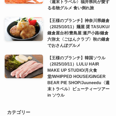
〈週末トラベル〉福井県民が愛す
る名物グルメ 食い倒れ旅
【王様のブランチ】神奈川県鎌倉
（2025/10/11）麺屋 奨 TASUKU/
鎌倉屋台村/豊島屋 瀬戸小路/鎌倉
六弥太〈ごはんクラブ〉秋の鎌倉
でおさんぽグルメ
【王様のブランチ】韓国ソウル
（2025/10/11）LULU HAIR
MAKE UP STUDIO/月火食
堂/WHIPPED HOUSE/GINGER
BEAR PIE SHOP/Juuneedu〈週
末トラベル〉ビューティーツアー
in ソウル
カテゴリー