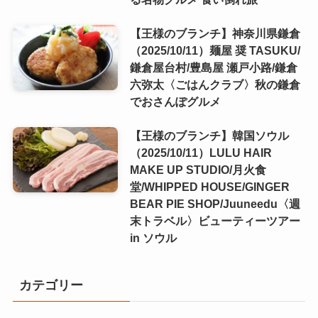
【王様のブランチ】神奈川県鎌倉
（2025/10/11）麺屋 奨 TASUKU/
鎌倉屋台村/豊島屋 瀬戸小路/鎌倉
六弥太〈ごはんクラブ〉秋の鎌倉
でおさんぽグルメ
【王様のブランチ】韓国ソウル
（2025/10/11）LULU HAIR
MAKE UP STUDIO/月火食
堂/WHIPPED HOUSE/GINGER
BEAR PIE SHOP/Juuneedu〈週
末トラベル〉ビューティーツアー
in ソウル
カテゴリー