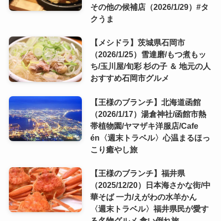
その他の候補店（2026/1/29）#タ
クうま
【メシドラ】茨城県石岡市
（2026/1/25）雪達磨/もつ煮もッ
ち/玉川屋/旬彩 杉の子 ＆ 地元の人
おすすめ石岡市グルメ
【王様のブランチ】北海道函館
（2026/1/17）湯倉神社/函館市熱
帯植物園/ヤマザキ洋服店/Cafe
én〈週末トラベル〉心温まるほっ
こり癒やし旅
【王様のブランチ】福井県
（2025/12/20）日本海さかな街/中
華そば 一力/えがわの水羊かん
〈週末トラベル〉福井県民が愛す
る名物グルメ 食い倒れ旅