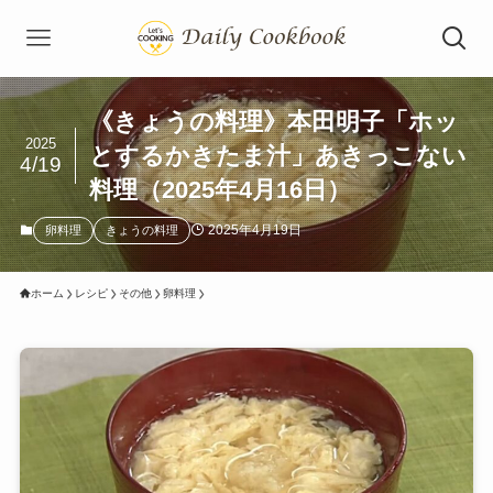
《きょうの料理》本田明子「ホッ
2025
とするかきたま汁」あきっこない
4/19
料理（2025年4月16日）
2025年4月19日
卵料理
きょうの料理
ホーム
レシピ
その他
卵料理