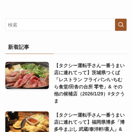
新着記事
【タクシー運転手さん一番うまい
店に連れてって】茨城県つくば
「レストラン フライパン/いちむ
ら食堂/田舎の台所 零壱」& その
他の候補店（2026/1/29）#タクう
ま
【タクシー運転手さん一番うまい
店に連れてって】福岡県博多「博
多牛まぶし 武蔵/泰洋軒/喜人」&