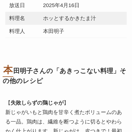
放送日
2025年4月16日
料理名
ホッとするかきたま汁
料理人
本田明子
本
田明子さんの「あきっこない料理」そ
の他のレシピ
【
失敗しらずの鶏じゃが
】
新じゃがいもと鶏肉を甘辛く煮たボリュームのあ
る一品。鶏肉は、繊維を断つように切るとやわら
かく仕上がります。新じゃがは、皮つきで！最初