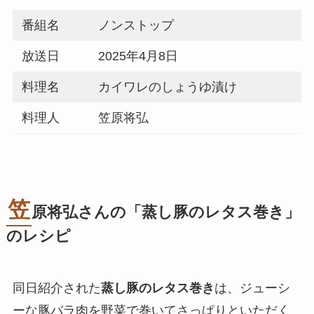
番組名
ノンストップ
放送日
2025年4月8日
料理名
カイワレのしょうゆ漬け
料理人
笠原将弘
笠
原将弘さんの「
蒸し豚のレタス巻き
」
のレシピ
同日紹介された
蒸し豚のレタス巻き
は、ジューシ
ーな豚バラ肉を野菜で巻いてさっぱりといただく