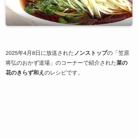
2025年4月8日に放送された
ノンストップ
の「笠原
将弘のおかず道場」のコーナーで紹介された
菜の
花のきらず和え
のレシピです。