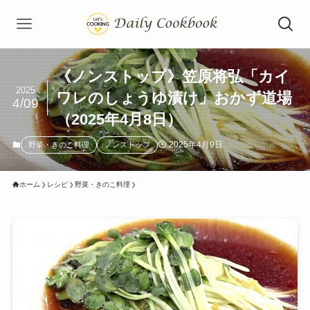
《ノンストップ》笠原将弘「カイ
2025
ワレのしょうゆ漬け」おかず道場
4/09
（2025年4月8日）
2025年4月9日
野菜・きのこ料理
ノンストップ
ホーム
レシピ
野菜・きのこ料理