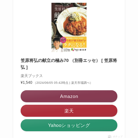
笠原将弘の献立の極み70 （別冊エッセ） [ 笠原将
弘 ]
楽天ブックス
¥1,540
（2024/06/05 05:42時点 | 楽天市場調べ）
Amazon
楽天
Yahooショッピング
ポチップ