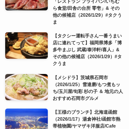
「レストラン フライパン/いちむ
ら食堂/田舎の台所 零壱」& その
他の候補店（2026/1/29）#タクう
ま
【タクシー運転手さん一番うまい
店に連れてって】福岡県博多「博
多牛まぶし 武蔵/泰洋軒/喜人」&
その他の候補店（2026/1/29）#タ
クうま
【メシドラ】茨城県石岡市
（2026/1/25）雪達磨/もつ煮もッ
ち/玉川屋/旬彩 杉の子 ＆ 地元の人
おすすめ石岡市グルメ
【王様のブランチ】北海道函館
（2026/1/17）湯倉神社/函館市熱
帯植物園/ヤマザキ洋服店/Cafe