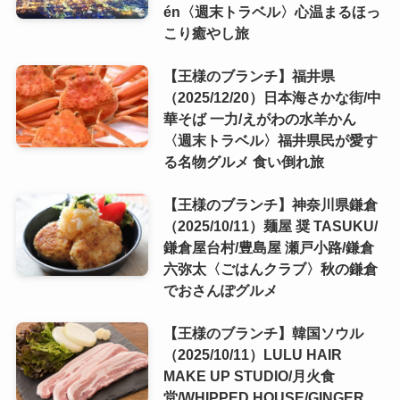
én〈週末トラベル〉心温まるほっ
こり癒やし旅
【王様のブランチ】福井県
（2025/12/20）日本海さかな街/中
華そば 一力/えがわの水羊かん
〈週末トラベル〉福井県民が愛す
る名物グルメ 食い倒れ旅
【王様のブランチ】神奈川県鎌倉
（2025/10/11）麺屋 奨 TASUKU/
鎌倉屋台村/豊島屋 瀬戸小路/鎌倉
六弥太〈ごはんクラブ〉秋の鎌倉
でおさんぽグルメ
【王様のブランチ】韓国ソウル
（2025/10/11）LULU HAIR
MAKE UP STUDIO/月火食
堂/WHIPPED HOUSE/GINGER