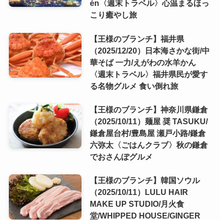
én〈週末トラベル〉心温まるほっ
こり癒やし旅
【王様のブランチ】福井県
（2025/12/20）日本海さかな街/中
華そば 一力/えがわの水羊かん
〈週末トラベル〉福井県民が愛す
る名物グルメ 食い倒れ旅
【王様のブランチ】神奈川県鎌倉
（2025/10/11）麺屋 奨 TASUKU/
鎌倉屋台村/豊島屋 瀬戸小路/鎌倉
六弥太〈ごはんクラブ〉秋の鎌倉
でおさんぽグルメ
【王様のブランチ】韓国ソウル
（2025/10/11）LULU HAIR
MAKE UP STUDIO/月火食
堂/WHIPPED HOUSE/GINGER