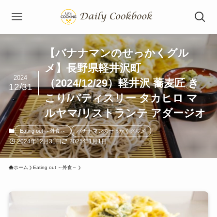
【バナナマンのせっかくグル
メ】長野県軽井沢町
2024
（2024/12/29）軽井沢 蕎麦匠 き
12/31
こり/パティスリー タカヒロ マ
ルヤマ/リストランテ アダージオ
Eating out ～外食～
バナナマンのせっかくグルメ
2024年12月31日
2025年1月1日
ホーム
Eating out ～外食～