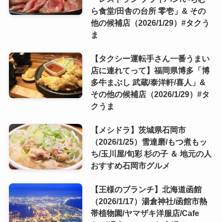
ら食堂/田舎の台所 零壱」& その
他の候補店（2026/1/29）#タクう
ま
【タクシー運転手さん一番うまい
店に連れてって】福岡県博多「博
多牛まぶし 武蔵/泰洋軒/喜人」&
その他の候補店（2026/1/29）#タ
クうま
【メシドラ】茨城県石岡市
（2026/1/25）雪達磨/もつ煮もッ
ち/玉川屋/旬彩 杉の子 ＆ 地元の人
おすすめ石岡市グルメ
【王様のブランチ】北海道函館
（2026/1/17）湯倉神社/函館市熱
帯植物園/ヤマザキ洋服店/Cafe