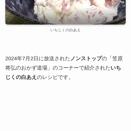
いちじくの白あえ
2024年7月2日に放送された
ノンストップ
の「笠原
将弘のおかず道場」のコーナーで紹介された
いち
じくの白あえ
のレシピです。