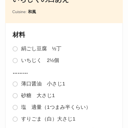
Cuisine:
和風
材料
絹ごし豆腐 ½丁
いちじく 2½個
………
薄口醤油 小さじ1
砂糖 大さじ1
塩 適量（1つまみ半くらい）
すりごま（白）大さじ1