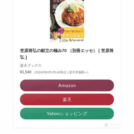
笠原将弘の献立の極み70 （別冊エッセ） [ 笠原将
弘 ]
楽天ブックス
¥1,540
（2024/06/05 05:42時点 | 楽天市場調べ）
Amazon
楽天
Yahooショッピング
ポチップ