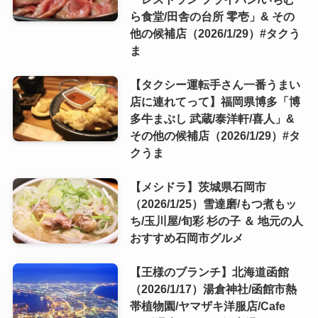
ら食堂/田舎の台所 零壱」& その
他の候補店（2026/1/29）#タクう
ま
【タクシー運転手さん一番うまい
店に連れてって】福岡県博多「博
多牛まぶし 武蔵/泰洋軒/喜人」&
その他の候補店（2026/1/29）#タ
クうま
【メシドラ】茨城県石岡市
（2026/1/25）雪達磨/もつ煮もッ
ち/玉川屋/旬彩 杉の子 ＆ 地元の人
おすすめ石岡市グルメ
【王様のブランチ】北海道函館
（2026/1/17）湯倉神社/函館市熱
帯植物園/ヤマザキ洋服店/Cafe