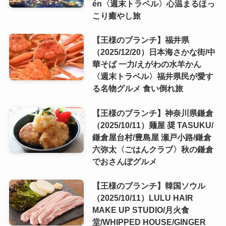
én〈週末トラベル〉心温まるほっ
こり癒やし旅
【王様のブランチ】福井県
（2025/12/20）日本海さかな街/中
華そば 一力/えがわの水羊かん
〈週末トラベル〉福井県民が愛す
る名物グルメ 食い倒れ旅
【王様のブランチ】神奈川県鎌倉
（2025/10/11）麺屋 奨 TASUKU/
鎌倉屋台村/豊島屋 瀬戸小路/鎌倉
六弥太〈ごはんクラブ〉秋の鎌倉
でおさんぽグルメ
【王様のブランチ】韓国ソウル
（2025/10/11）LULU HAIR
MAKE UP STUDIO/月火食
堂/WHIPPED HOUSE/GINGER