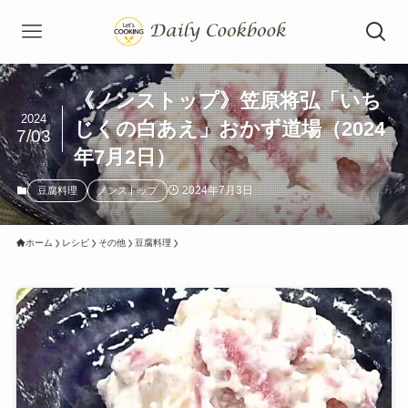
《ノンストップ》笠原将弘「いち
2024
じくの白あえ」おかず道場（2024
7/03
年7月2日）
2024年7月3日
豆腐料理
ノンストップ
ホーム
レシピ
その他
豆腐料理