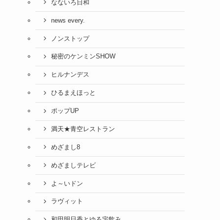
なないろ日和
news every.
ノンストップ
秘密のケンミンSHOW
ヒルナンデス
ひるまえほっと
ポップUP
満天★青空レストラン
めざまし8
めざましテレビ
よ～いドン
ラヴィット
和田明日香とゆる宅飲み