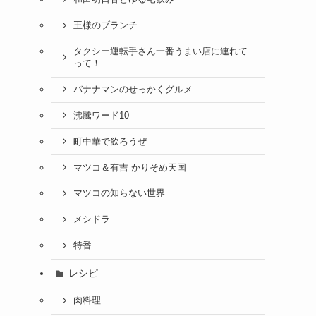
王様のブランチ
タクシー運転手さん一番うまい店に連れて
って！
バナナマンのせっかくグルメ
沸騰ワード10
町中華で飲ろうぜ
マツコ＆有吉 かりそめ天国
マツコの知らない世界
メシドラ
特番
レシピ
肉料理