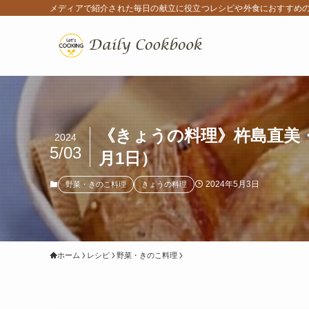
メディアで紹介された毎日の献立に役立つレシピや外食におすすめ
《きょうの料理》杵島直美・
2024
5/03
月1日）
2024年5月3日
野菜・きのこ料理
きょうの料理
ホーム
レシピ
野菜・きのこ料理