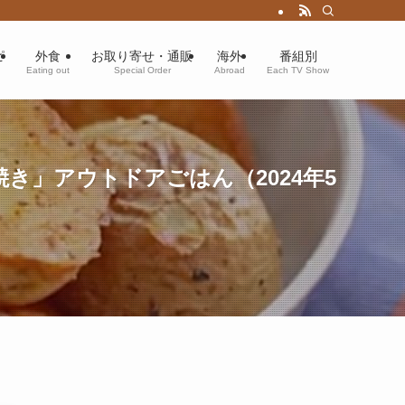
ピ
外食
お取り寄せ・通販
海外
番組別
Eating out
Special Order
Abroad
Each TV Show
」アウトドアごはん（2024年5