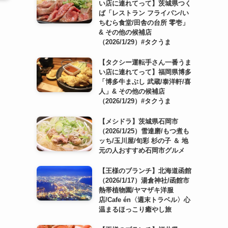
い店に連れてって】茨城県つく
ば「レストラン フライパン/い
ちむら食堂/田舎の台所 零壱」
& その他の候補店
（2026/1/29）#タクうま
【タクシー運転手さん一番うま
い店に連れてって】福岡県博多
「博多牛まぶし 武蔵/泰洋軒/喜
人」& その他の候補店
（2026/1/29）#タクうま
【メシドラ】茨城県石岡市
（2026/1/25）雪達磨/もつ煮も
ッち/玉川屋/旬彩 杉の子 ＆ 地
元の人おすすめ石岡市グルメ
【王様のブランチ】北海道函館
（2026/1/17）湯倉神社/函館市
熱帯植物園/ヤマザキ洋服
店/Cafe én〈週末トラベル〉心
温まるほっこり癒やし旅