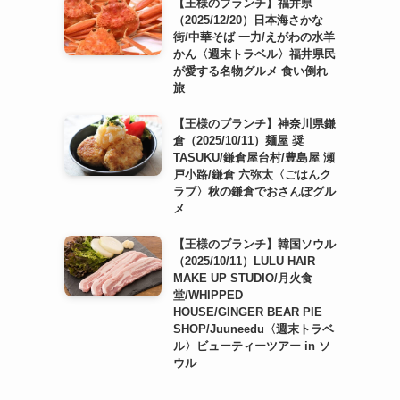
【王様のブランチ】福井県
（2025/12/20）日本海さかな
街/中華そば 一力/えがわの水羊
かん〈週末トラベル〉福井県民
が愛する名物グルメ 食い倒れ
旅
【王様のブランチ】神奈川県鎌
倉（2025/10/11）麺屋 奨
TASUKU/鎌倉屋台村/豊島屋 瀬
戸小路/鎌倉 六弥太〈ごはんク
ラブ〉秋の鎌倉でおさんぽグル
メ
【王様のブランチ】韓国ソウル
（2025/10/11）LULU HAIR
MAKE UP STUDIO/月火食
堂/WHIPPED
HOUSE/GINGER BEAR PIE
SHOP/Juuneedu〈週末トラベ
ル〉ビューティーツアー in ソ
ウル