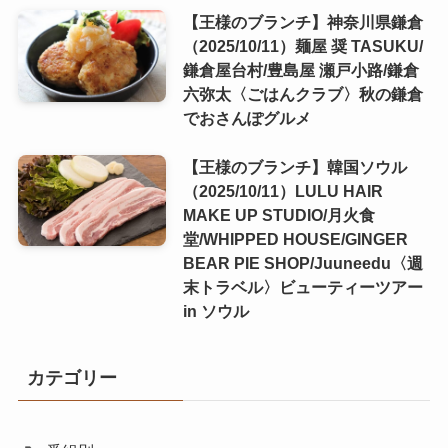
【王様のブランチ】神奈川県鎌倉
（2025/10/11）麺屋 奨 TASUKU/
鎌倉屋台村/豊島屋 瀬戸小路/鎌倉
六弥太〈ごはんクラブ〉秋の鎌倉
でおさんぽグルメ
【王様のブランチ】韓国ソウル
（2025/10/11）LULU HAIR
MAKE UP STUDIO/月火食
堂/WHIPPED HOUSE/GINGER
BEAR PIE SHOP/Juuneedu〈週
末トラベル〉ビューティーツアー
in ソウル
カテゴリー