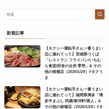
新着記事
【タクシー運転手さん一番うまい
店に連れてって】茨城県つくば
「レストラン フライパン/いちむ
ら食堂/田舎の台所 零壱」& その
他の候補店（2026/1/29）#タクう
ま
【タクシー運転手さん一番うまい
店に連れてって】福岡県博多「博
多牛まぶし 武蔵/泰洋軒/喜人」&
その他の候補店（2026/1/29）#タ