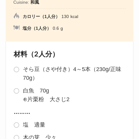
Cuisine:
和風
カロリー（1人分）
130
kcal
塩分（1人分）
0.6
g
材料（2人分）
そら豆（さや付き）4～5本（230g/正味
70g）
白魚 70g
⊕片栗粉 大さじ2
………
塩 適量
木の芽 少々