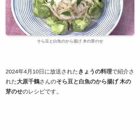
そら豆と白魚のから揚げ 木の芽のせ
2024年4月10日に放送された
きょうの料理
で紹介さ
れた
大原千鶴
さんの
そら豆と白魚のから揚げ 木の
芽のせ
のレシピです。