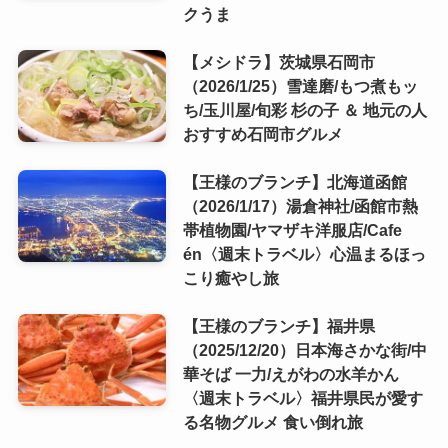
クうま
【メシドラ】茨城県石岡市
（2026/1/25）雪達磨/もつ煮もッ
ち/玉川屋/旬彩 杉の子 ＆ 地元の人
おすすめ石岡市グルメ
【王様のブランチ】北海道函館
（2026/1/17）湯倉神社/函館市熱
帯植物園/ヤマザキ洋服店/Cafe
én〈週末トラベル〉心温まるほっ
こり癒やし旅
【王様のブランチ】福井県
（2025/12/20）日本海さかな街/中
華そば 一力/えがわの水羊かん
〈週末トラベル〉福井県民が愛す
る名物グルメ 食い倒れ旅