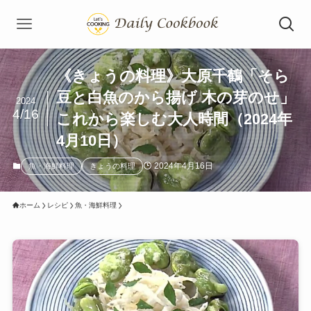
《きょうの料理》大原千鶴「そら
豆と白魚のから揚げ 木の芽のせ」
2024
4/16
これから楽しむ大人時間（2024年
4月10日）
2024年4月16日
魚・海鮮料理
きょうの料理
ホーム
レシピ
魚・海鮮料理