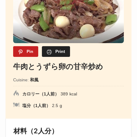
Pin
Print
牛肉とうずら卵の甘辛炒め
Cuisine:
和風
カロリー（1人前）
389
kcal
塩分（1人前）
2.5
g
材料（2人分）