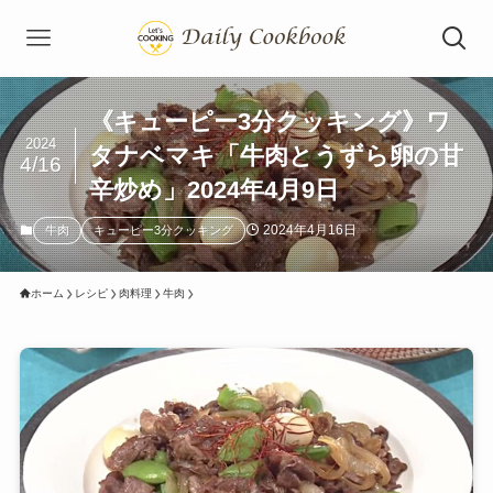
《キューピー3分クッキング》ワ
2024
タナベマキ「牛肉とうずら卵の甘
4/16
辛炒め」2024年4月9日
2024年4月16日
牛肉
キューピー3分クッキング
ホーム
レシピ
肉料理
牛肉