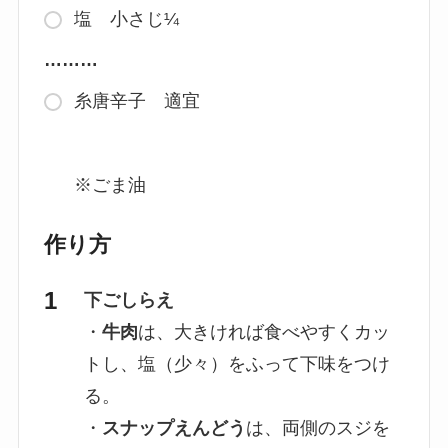
塩 小さじ¼
………
糸唐辛子 適宜
※ごま油
作り方
下ごしらえ
・
牛肉
は、大きければ食べやすくカッ
トし、塩（少々）をふって下味をつけ
る。
・
スナップえんどう
は、両側のスジを