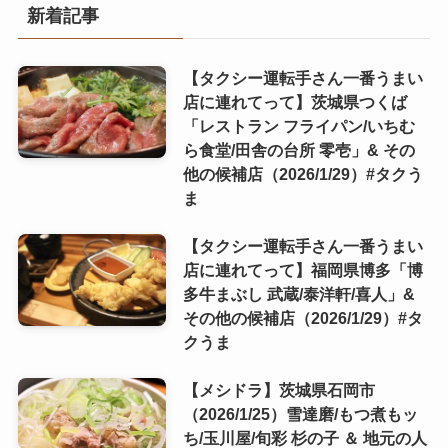
新着記事
【タクシー運転手さん一番うまい
店に連れてって】茨城県つくば
「レストラン フライパン/いちむ
ら食堂/田舎の台所 零壱」& その
他の候補店（2026/1/29）#タクう
ま
【タクシー運転手さん一番うまい
店に連れてって】福岡県博多「博
多牛まぶし 武蔵/泰洋軒/喜人」&
その他の候補店（2026/1/29）#タ
クうま
【メシドラ】茨城県石岡市
（2026/1/25）雪達磨/もつ煮もッ
ち/玉川屋/旬彩 杉の子 ＆ 地元の人