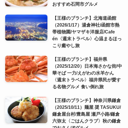
おすすめ石岡市グルメ
【王様のブランチ】北海道函館
（2026/1/17）湯倉神社/函館市熱
帯植物園/ヤマザキ洋服店/Cafe
én〈週末トラベル〉心温まるほっ
こり癒やし旅
【王様のブランチ】福井県
（2025/12/20）日本海さかな街/中
華そば 一力/えがわの水羊かん
〈週末トラベル〉福井県民が愛す
る名物グルメ 食い倒れ旅
【王様のブランチ】神奈川県鎌倉
（2025/10/11）麺屋 奨 TASUKU/
鎌倉屋台村/豊島屋 瀬戸小路/鎌倉
六弥太〈ごはんクラブ〉秋の鎌倉
でおさんぽグルメ