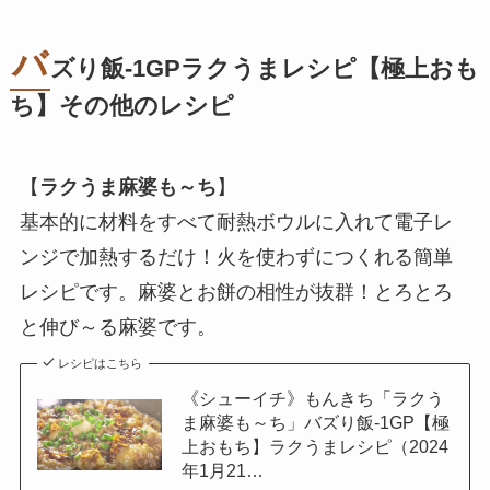
バ
ズり飯-1GPラクうまレシピ【極上おも
ち】その他のレシピ
【
ラクうま麻婆も～ち
】
基本的に材料をすべて耐熱ボウルに入れて電子レ
ンジで加熱するだけ！火を使わずにつくれる簡単
レシピです。麻婆とお餅の相性が抜群！とろとろ
と伸び～る麻婆です。
レシピはこちら
《シューイチ》もんきち「ラクう
ま麻婆も～ち」バズり飯-1GP【極
上おもち】ラクうまレシピ（2024
年1月21…