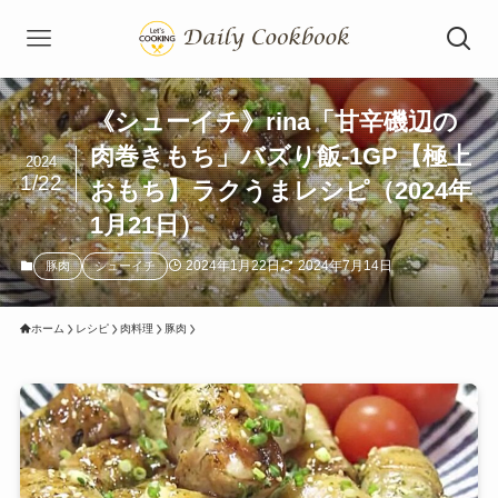
《シューイチ》rina「甘辛磯辺の
肉巻きもち」バズり飯-1GP【極上
2024
1/22
おもち】ラクうまレシピ（2024年
1月21日）
2024年1月22日
2024年7月14日
豚肉
シューイチ
ホーム
レシピ
肉料理
豚肉