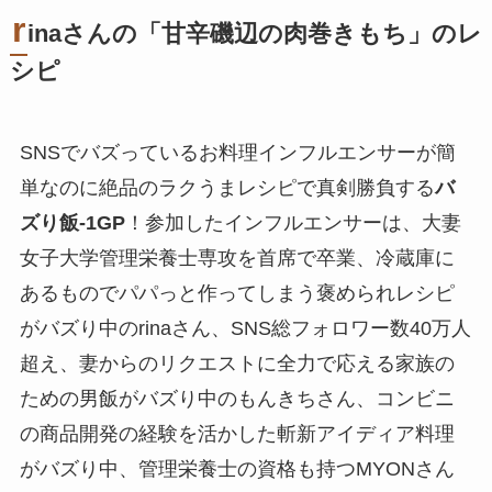
r
inaさんの「甘辛磯辺の肉巻きもち」のレ
シピ
SNSでバズっているお料理インフルエンサーが簡
単なのに絶品のラクうまレシピで真剣勝負する
バ
ズり飯-1GP
！参加したインフルエンサーは、大妻
女子大学管理栄養士専攻を首席で卒業、冷蔵庫に
あるものでパパっと作ってしまう褒められレシピ
がバズり中のrinaさん、SNS総フォロワー数40万人
超え、妻からのリクエストに全力で応える家族の
ための男飯がバズり中のもんきちさん、コンビニ
の商品開発の経験を活かした斬新アイディア料理
がバズり中、管理栄養士の資格も持つMYONさん