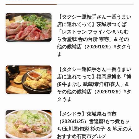
【タクシー運転手さん一番うまい
店に連れてって】茨城県つくば
「レストラン フライパン/いちむ
ら食堂/田舎の台所 零壱」& その
他の候補店（2026/1/29）#タクう
ま
【タクシー運転手さん一番うまい
店に連れてって】福岡県博多「博
多牛まぶし 武蔵/泰洋軒/喜人」&
その他の候補店（2026/1/29）#タ
クうま
【メシドラ】茨城県石岡市
（2026/1/25）雪達磨/もつ煮もッ
ち/玉川屋/旬彩 杉の子 ＆ 地元の人
おすすめ石岡市グルメ