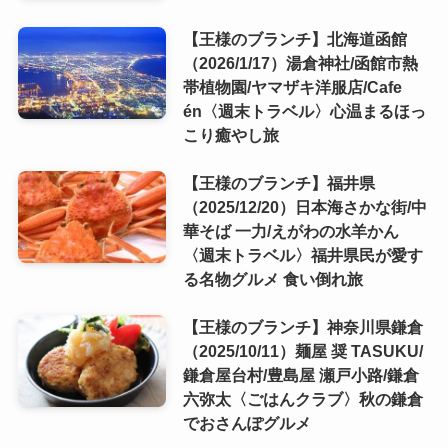
【王様のブランチ】北海道函館
（2026/1/17）湯倉神社/函館市熱
帯植物園/ヤマザキ洋服店/Cafe
én〈週末トラベル〉心温まるほっ
こり癒やし旅
【王様のブランチ】福井県
（2025/12/20）日本海さかな街/中
華そば 一力/えがわの水羊かん
〈週末トラベル〉福井県民が愛す
る名物グルメ 食い倒れ旅
【王様のブランチ】神奈川県鎌倉
（2025/10/11）麺屋 奨 TASUKU/
鎌倉屋台村/豊島屋 瀬戸小路/鎌倉
六弥太〈ごはんクラブ〉秋の鎌倉
でおさんぽグルメ