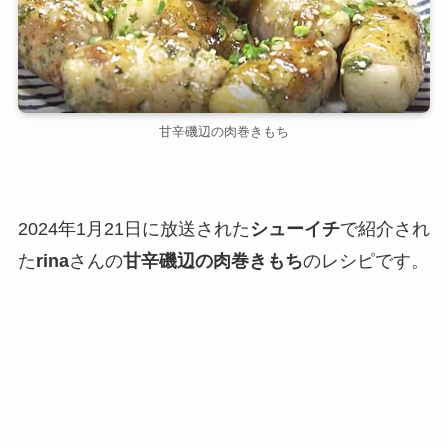
甘辛磯辺の肉巻きもち
2024年1月21日に放送された
シューイチ
で紹介され
た
rina
さんの
甘辛磯辺の肉巻きもち
のレシピです。