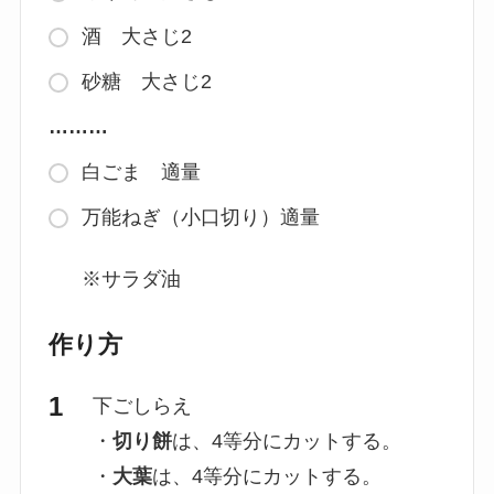
酒 大さじ2
砂糖 大さじ2
………
白ごま 適量
万能ねぎ（小口切り）適量
※サラダ油
作り方
下ごしらえ
・
切り餅
は、4等分にカットする。
・
大葉
は、4等分にカットする。