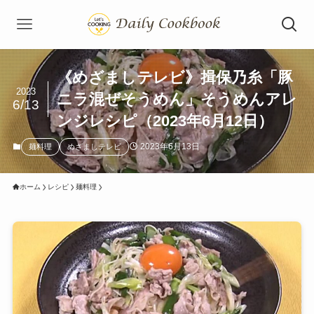
《めざましテレビ》揖保乃糸「豚
2023
ニラ混ぜそうめん」そうめんアレ
6/13
ンジレシピ（2023年6月12日）
2023年6月13日
麺料理
めざましテレビ
ホーム
レシピ
麺料理