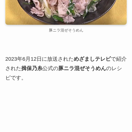
豚ニラ混ぜそうめん
2023年6月12日に放送された
めざましテレビ
で紹介
された
揖保乃糸
公式の
豚ニラ混ぜそうめん
のレシ
ピです。