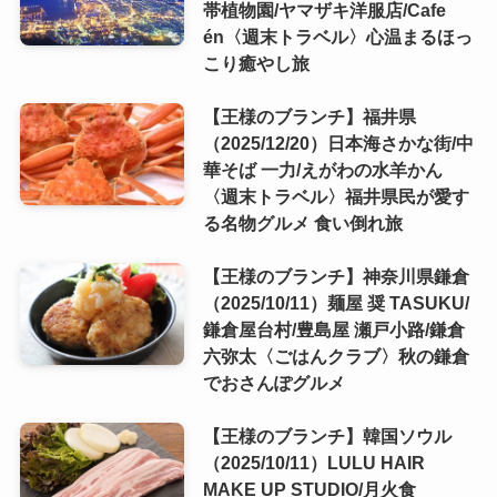
帯植物園/ヤマザキ洋服店/Cafe
én〈週末トラベル〉心温まるほっ
こり癒やし旅
【王様のブランチ】福井県
（2025/12/20）日本海さかな街/中
華そば 一力/えがわの水羊かん
〈週末トラベル〉福井県民が愛す
る名物グルメ 食い倒れ旅
【王様のブランチ】神奈川県鎌倉
（2025/10/11）麺屋 奨 TASUKU/
鎌倉屋台村/豊島屋 瀬戸小路/鎌倉
六弥太〈ごはんクラブ〉秋の鎌倉
でおさんぽグルメ
【王様のブランチ】韓国ソウル
（2025/10/11）LULU HAIR
MAKE UP STUDIO/月火食