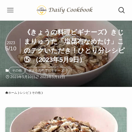
《きょうの料理ビギナーズ》きじ
まりゅうた「塩昆布なめたけ」こ
2023
5/10
のテクいただき！ひとり分レシピ
⑤ （2023年5月9日）
その他
きょうの料理ビギナーズ
2023年5月10日
2023年5月12日
ホーム
レシピ
その他