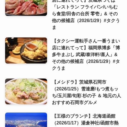
店に連れてって】茨城県つくば
「レストラン フライパン/いちむ
ら食堂/田舎の台所 零壱」& その
他の候補店（2026/1/29）#タクう
ま
【タクシー運転手さん一番うまい
店に連れてって】福岡県博多「博
多牛まぶし 武蔵/泰洋軒/喜人」&
その他の候補店（2026/1/29）#タ
クうま
【メシドラ】茨城県石岡市
（2026/1/25）雪達磨/もつ煮もッ
ち/玉川屋/旬彩 杉の子 ＆ 地元の人
おすすめ石岡市グルメ
【王様のブランチ】北海道函館
（2026/1/17）湯倉神社/函館市熱