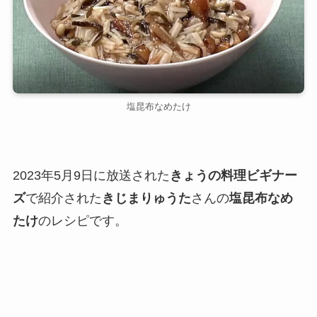
塩昆布なめたけ
2023年5月9日に放送された
きょうの料理ビギナー
ズ
で紹介された
きじまりゅうた
さんの
塩昆布なめ
たけ
のレシピです。