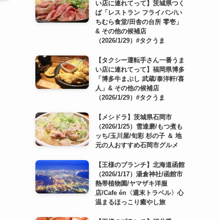
い店に連れてって】茨城県つく
ば「レストラン フライパン/い
ちむら食堂/田舎の台所 零壱」
& その他の候補店
（2026/1/29）#タクうま
【タクシー運転手さん一番うま
い店に連れてって】福岡県博多
「博多牛まぶし 武蔵/泰洋軒/喜
人」& その他の候補店
（2026/1/29）#タクうま
【メシドラ】茨城県石岡市
（2026/1/25）雪達磨/もつ煮も
ッち/玉川屋/旬彩 杉の子 ＆ 地
元の人おすすめ石岡市グルメ
【王様のブランチ】北海道函館
（2026/1/17）湯倉神社/函館市
熱帯植物園/ヤマザキ洋服
店/Cafe én〈週末トラベル〉心
温まるほっこり癒やし旅