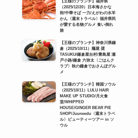
【王様のブランチ】福井県
（2025/12/20）日本海さかな
街/中華そば 一力/えがわの水羊
かん〈週末トラベル〉福井県民
が愛する名物グルメ 食い倒れ
旅
【王様のブランチ】神奈川県鎌
倉（2025/10/11）麺屋 奨
TASUKU/鎌倉屋台村/豊島屋 瀬
戸小路/鎌倉 六弥太〈ごはんク
ラブ〉秋の鎌倉でおさんぽグル
メ
【王様のブランチ】韓国ソウル
（2025/10/11）LULU HAIR
MAKE UP STUDIO/月火食
堂/WHIPPED
HOUSE/GINGER BEAR PIE
SHOP/Juuneedu〈週末トラベ
ル〉ビューティーツアー in ソ
ウル