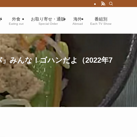
ピ
外食
お取り寄せ・通販
海外
番組別
Eating out
Special Order
Abroad
Each TV Show
みんな！ゴハンだよ（2022年7