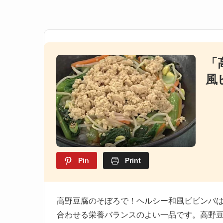
「
風
Pin
Print
高野豆腐のそぼろで！ヘルシー和風ビビンバ
合わせる栄養バランスのよい一品です。高野