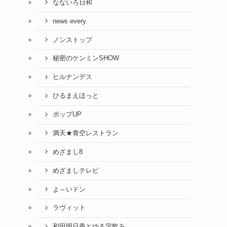
なないろ日和
news every.
ノンストップ
秘密のケンミンSHOW
ヒルナンデス
ひるまえほっと
ポップUP
満天★青空レストラン
めざまし8
めざましテレビ
よ～いドン
ラヴィット
和田明日香とゆる宅飲み