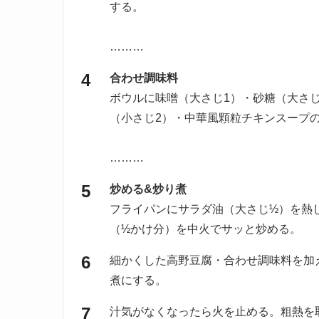
する。
………
合わせ調味料
ボウルに味噌（大さじ1）・砂糖（大さじ
（小さじ2）・中華風顆粒チキンスープ
………
炒める&炒り煮
フライパンにサラダ油（大さじ½）を熱
（½かけ分）を中火でサッと炒める。
細かくした高野豆腐・合わせ調味料を加
煮にする。
汁気がなくなったら火を止める。粗熱を