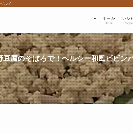
のグルメ
ホーム
レシ
Home
Recipe
豆腐のそぼろで！ヘルシー和風ビビンバ」