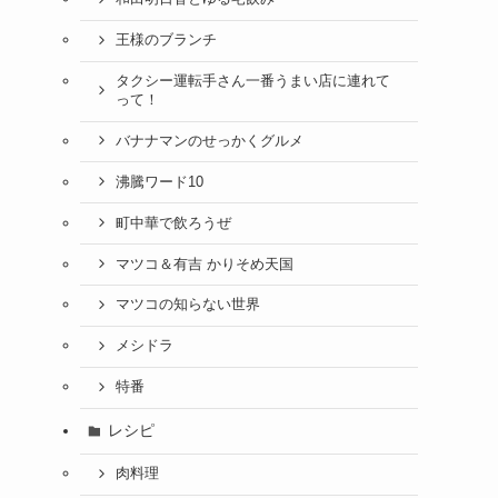
王様のブランチ
タクシー運転手さん一番うまい店に連れて
って！
バナナマンのせっかくグルメ
沸騰ワード10
町中華で飲ろうぜ
マツコ＆有吉 かりそめ天国
マツコの知らない世界
メシドラ
特番
レシピ
肉料理