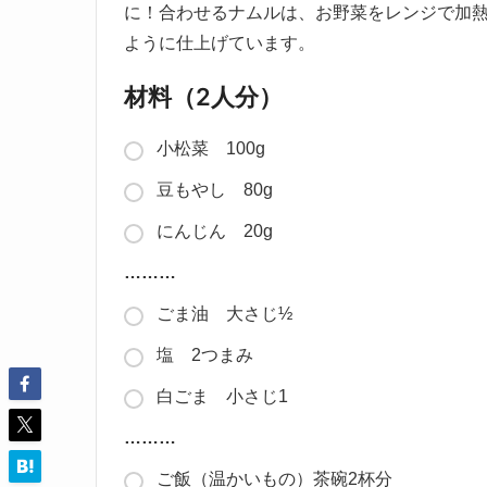
に！合わせるナムルは、お野菜をレンジで加
ように仕上げています。
材料（2人分）
小松菜 100g
豆もやし 80g
にんじん 20g
………
ごま油 大さじ½
塩 2つまみ
白ごま 小さじ1
………
ご飯（温かいもの）茶碗2杯分