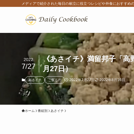
メディアで紹介された毎日の献立に役立つレシピや外食におすすめ
《あさイチ》満留邦子「高野
2022
7/27
月27日）
2022年7月27日
2022年8月16日
あさイチ
ご飯もの
ホーム
番組別
あさイチ