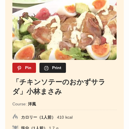
Pin
Print
「チキンソテーのおかずサラ
ダ」小林まさみ
Course:
洋風
カロリー（1人前）
410
kcal
塩分（1人前）
1.7
g