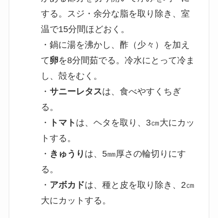
する。スジ・余分な脂を取り除き、室
温で15分間ほどおく。
・鍋に湯を沸かし、酢（少々）を加え
て
卵
を8分間茹でる。冷水にとって冷ま
し、殻をむく。
・
サニーレタス
は、食べやすくちぎ
る。
・
トマト
は、ヘタを取り、3㎝大にカッ
トする。
・
きゅうり
は、5㎜厚さの輪切りにす
る。
・
アボカド
は、種と皮を取り除き、2㎝
大にカットする。