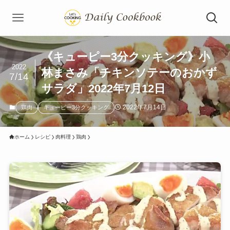
《キューピー3分クッキング》小
2022
林まさみ「チキンソテーのおかず
7/14
サラダ」2022年7月12日
2022年7月14日
鶏肉
キューピー3分クッキング
ホーム
レシピ
肉料理
鶏肉