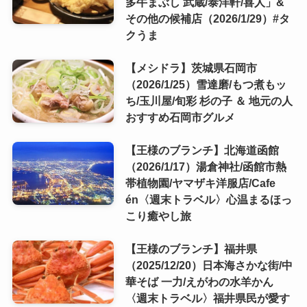
多牛まぶし 武蔵/泰洋軒/喜人」&
その他の候補店（2026/1/29）#タ
クうま
【メシドラ】茨城県石岡市
（2026/1/25）雪達磨/もつ煮もッ
ち/玉川屋/旬彩 杉の子 ＆ 地元の人
おすすめ石岡市グルメ
【王様のブランチ】北海道函館
（2026/1/17）湯倉神社/函館市熱
帯植物園/ヤマザキ洋服店/Cafe
én〈週末トラベル〉心温まるほっ
こり癒やし旅
【王様のブランチ】福井県
（2025/12/20）日本海さかな街/中
華そば 一力/えがわの水羊かん
〈週末トラベル〉福井県民が愛す