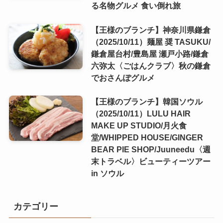
る名物グルメ 食い倒れ旅
【王様のブランチ】神奈川県鎌倉
（2025/10/11）麺屋 奨 TASUKU/
鎌倉屋台村/豊島屋 瀬戸小路/鎌倉
六弥太〈ごはんクラブ〉秋の鎌倉
でおさんぽグルメ
【王様のブランチ】韓国ソウル
（2025/10/11）LULU HAIR
MAKE UP STUDIO/月火食
堂/WHIPPED HOUSE/GINGER
BEAR PIE SHOP/Juuneedu〈週
末トラベル〉ビューティーツアー
in ソウル
カテゴリー