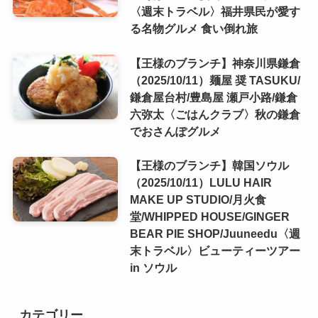
〈週末トラベル〉福井県民が愛す
る名物グルメ 食い倒れ旅
【王様のブランチ】神奈川県鎌倉
（2025/10/11）麺屋 奨 TASUKU/
鎌倉屋台村/豊島屋 瀬戸小路/鎌倉
六弥太〈ごはんクラブ〉秋の鎌倉
でおさんぽグルメ
【王様のブランチ】韓国ソウル
（2025/10/11）LULU HAIR
MAKE UP STUDIO/月火食
堂/WHIPPED HOUSE/GINGER
BEAR PIE SHOP/Juuneedu〈週
末トラベル〉ビューティーツアー
in ソウル
カテゴリー