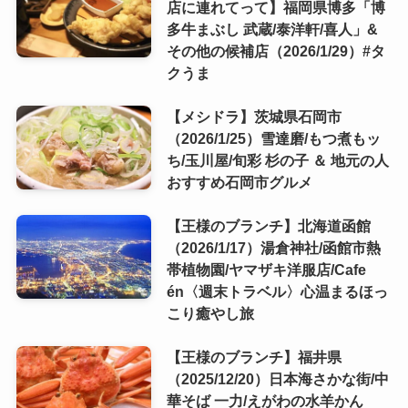
店に連れてって】福岡県博多「博
多牛まぶし 武蔵/泰洋軒/喜人」&
その他の候補店（2026/1/29）#タ
クうま
【メシドラ】茨城県石岡市
（2026/1/25）雪達磨/もつ煮もッ
ち/玉川屋/旬彩 杉の子 ＆ 地元の人
おすすめ石岡市グルメ
【王様のブランチ】北海道函館
（2026/1/17）湯倉神社/函館市熱
帯植物園/ヤマザキ洋服店/Cafe
én〈週末トラベル〉心温まるほっ
こり癒やし旅
【王様のブランチ】福井県
（2025/12/20）日本海さかな街/中
華そば 一力/えがわの水羊かん