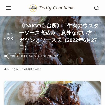
《DAIGOも台所》「牛肉のウスタ
ーソース煮込み」意外な使い方！
2022
6/28
ガツンとソース味（2022年6月27
日）
2022年6月28日
牛肉
DAIGOも台所
ホーム
レシピ
肉料理
牛肉