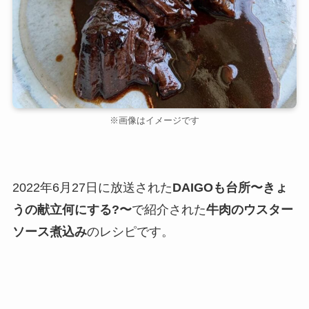
※画像はイメージです
2022年6月27日に放送された
DAIGOも台所〜きょ
うの献立何にする?〜
で紹介された
牛肉のウスター
ソース煮込み
のレシピです。