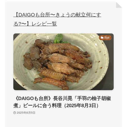
【DAIGOも台所〜きょうの献立何にす
る?〜】レシピ一覧
鶏肉
《DAIGOも台所》長谷川晃「手羽の柚子胡椒
煮」ビールに合う料理（2025年8月3日）
2025年8月5日