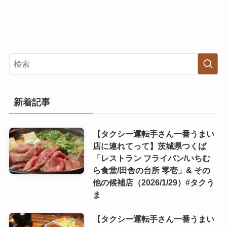
新着記事
【タクシー運転手さん一番うまい
店に連れてって】茨城県つくば
「レストラン フライパン/いちむ
ら食堂/田舎の台所 零壱」& その
他の候補店（2026/1/29）#タクう
ま
【タクシー運転手さん一番うまい