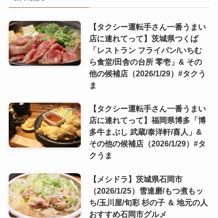
【タクシー運転手さん一番うまい
店に連れてって】茨城県つくば
「レストラン フライパン/いちむ
ら食堂/田舎の台所 零壱」& その
他の候補店（2026/1/29）#タクう
ま
【タクシー運転手さん一番うまい
店に連れてって】福岡県博多「博
多牛まぶし 武蔵/泰洋軒/喜人」&
その他の候補店（2026/1/29）#タ
クうま
【メシドラ】茨城県石岡市
（2026/1/25）雪達磨/もつ煮もッ
ち/玉川屋/旬彩 杉の子 ＆ 地元の人
おすすめ石岡市グルメ