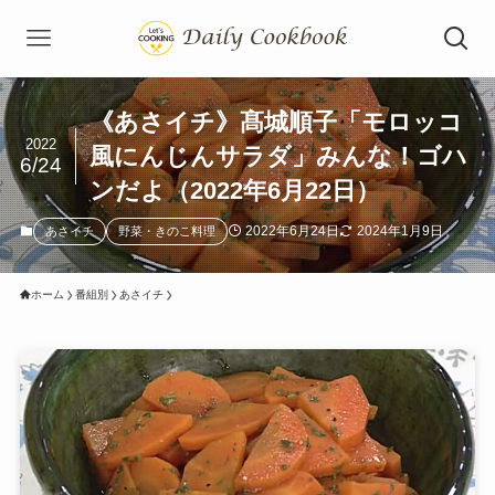
《あさイチ》髙城順子「モロッコ
2022
風にんじんサラダ」みんな！ゴハ
6/24
ンだよ（2022年6月22日）
2022年6月24日
2024年1月9日
あさイチ
野菜・きのこ料理
ホーム
番組別
あさイチ