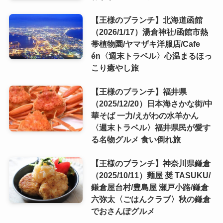
【王様のブランチ】北海道函館
（2026/1/17）湯倉神社/函館市熱
帯植物園/ヤマザキ洋服店/Cafe
én〈週末トラベル〉心温まるほっ
こり癒やし旅
【王様のブランチ】福井県
（2025/12/20）日本海さかな街/中
華そば 一力/えがわの水羊かん
〈週末トラベル〉福井県民が愛す
る名物グルメ 食い倒れ旅
【王様のブランチ】神奈川県鎌倉
（2025/10/11）麺屋 奨 TASUKU/
鎌倉屋台村/豊島屋 瀬戸小路/鎌倉
六弥太〈ごはんクラブ〉秋の鎌倉
でおさんぽグルメ