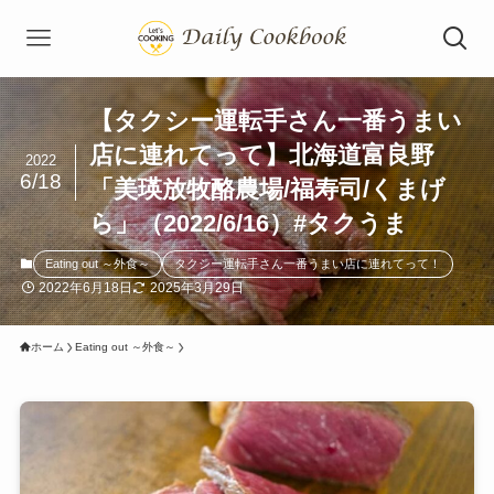
【タクシー運転手さん一番うまい
店に連れてって】北海道富良野
2022
6/18
「美瑛放牧酪農場/福寿司/くまげ
ら」（2022/6/16）#タクうま
Eating out ～外食～
タクシー運転手さん一番うまい店に連れてって！
2022年6月18日
2025年3月29日
ホーム
Eating out ～外食～