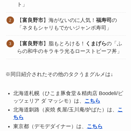
ト」
【
富良野市
】海がないのに人気！
福寿司
の
「ネタもシャリもでかいジャンボ寿司」
【
富良野市
】脂もとろける！
くまげら
の「ふ
らの和牛のキラキラ光るローストビーフ丼」
※同日紹介されたその他のタクうまグルメは↓
北海道札幌（ひこま豚食堂＆精肉店 Boodeli/ピ
ッツェリア ダ マッシモ）は、
こちら
北海道釧路（炭焼 炙屋/玉川庵/炉ばた）は、
こ
ちら
東京都（デモデダイナー）は、
こちら