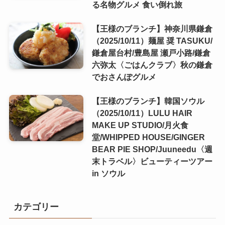
る名物グルメ 食い倒れ旅
【王様のブランチ】神奈川県鎌倉
（2025/10/11）麺屋 奨 TASUKU/
鎌倉屋台村/豊島屋 瀬戸小路/鎌倉
六弥太〈ごはんクラブ〉秋の鎌倉
でおさんぽグルメ
【王様のブランチ】韓国ソウル
（2025/10/11）LULU HAIR
MAKE UP STUDIO/月火食
堂/WHIPPED HOUSE/GINGER
BEAR PIE SHOP/Juuneedu〈週
末トラベル〉ビューティーツアー
in ソウル
カテゴリー