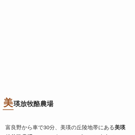
美
瑛放牧酪農場
富良野から車で30分、美瑛の丘陵地帯にある
美瑛