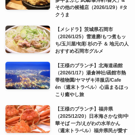
多牛まぶし 武蔵/泰洋軒/喜人」&
その他の候補店（2026/1/29）#タ
クうま
【メシドラ】茨城県石岡市
（2026/1/25）雪達磨/もつ煮もッ
ち/玉川屋/旬彩 杉の子 ＆ 地元の人
おすすめ石岡市グルメ
【王様のブランチ】北海道函館
（2026/1/17）湯倉神社/函館市熱
帯植物園/ヤマザキ洋服店/Cafe
én〈週末トラベル〉心温まるほっ
こり癒やし旅
【王様のブランチ】福井県
（2025/12/20）日本海さかな街/中
華そば 一力/えがわの水羊かん
〈週末トラベル〉福井県民が愛す