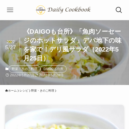
《DAIGOも台所》「魚肉ソーセー
ジのホットサラダ」デパ地下の味
2022
5/27
を家で！デリ風サラダ（2022年5
月25日）
野菜・きのこ料理
DAIGOも台所
2022年5月27日
2022年5月28日
ホーム
レシピ
野菜・きのこ料理