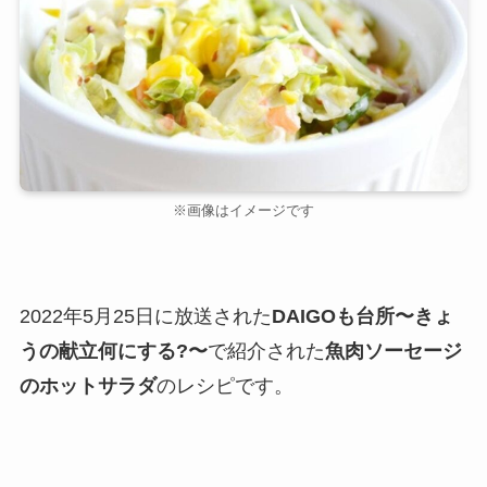
※画像はイメージです
2022年5月25日に放送された
DAIGOも台所〜きょ
うの献立何にする?〜
で紹介された
魚肉ソーセージ
のホットサラダ
のレシピです。