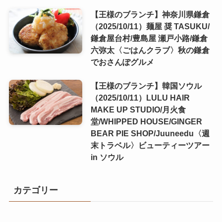
【王様のブランチ】神奈川県鎌倉
（2025/10/11）麺屋 奨 TASUKU/
鎌倉屋台村/豊島屋 瀬戸小路/鎌倉
六弥太〈ごはんクラブ〉秋の鎌倉
でおさんぽグルメ
【王様のブランチ】韓国ソウル
（2025/10/11）LULU HAIR
MAKE UP STUDIO/月火食
堂/WHIPPED HOUSE/GINGER
BEAR PIE SHOP/Juuneedu〈週
末トラベル〉ビューティーツアー
in ソウル
カテゴリー