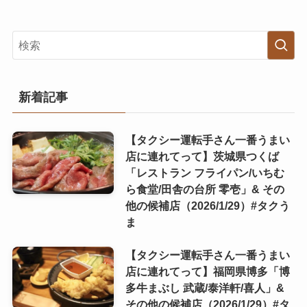
新着記事
【タクシー運転手さん一番うまい
店に連れてって】茨城県つくば
「レストラン フライパン/いちむ
ら食堂/田舎の台所 零壱」& その
他の候補店（2026/1/29）#タクう
ま
【タクシー運転手さん一番うまい
店に連れてって】福岡県博多「博
多牛まぶし 武蔵/泰洋軒/喜人」&
その他の候補店（2026/1/29）#タ