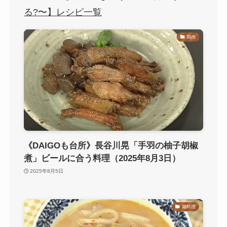
る?〜】レシピ一覧
鶏肉
《DAIGOも台所》長谷川晃「手羽の柚子胡椒
煮」ビールに合う料理（2025年8月3日）
2025年8月5日
麺料理