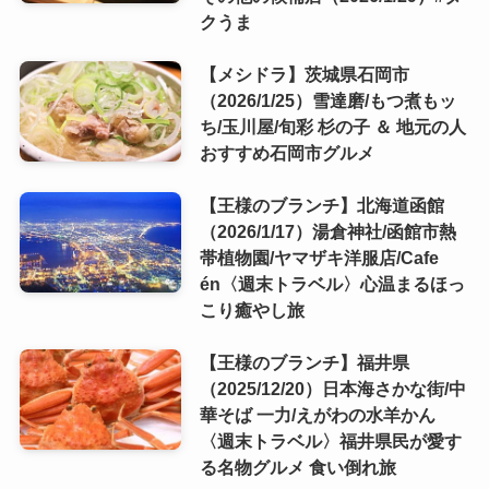
クうま
【メシドラ】茨城県石岡市
（2026/1/25）雪達磨/もつ煮もッ
ち/玉川屋/旬彩 杉の子 ＆ 地元の人
おすすめ石岡市グルメ
【王様のブランチ】北海道函館
（2026/1/17）湯倉神社/函館市熱
帯植物園/ヤマザキ洋服店/Cafe
én〈週末トラベル〉心温まるほっ
こり癒やし旅
【王様のブランチ】福井県
（2025/12/20）日本海さかな街/中
華そば 一力/えがわの水羊かん
〈週末トラベル〉福井県民が愛す
る名物グルメ 食い倒れ旅