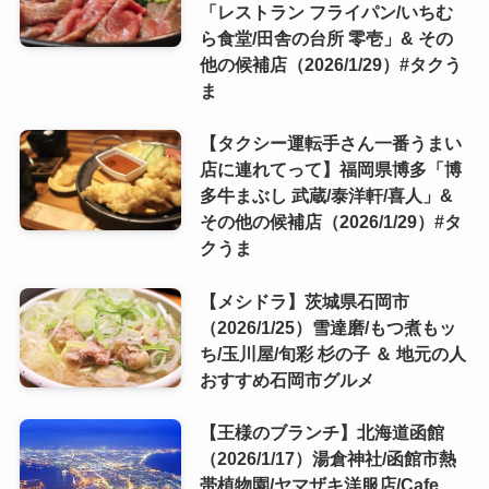
「レストラン フライパン/いちむ
ら食堂/田舎の台所 零壱」& その
他の候補店（2026/1/29）#タクう
ま
【タクシー運転手さん一番うまい
店に連れてって】福岡県博多「博
多牛まぶし 武蔵/泰洋軒/喜人」&
その他の候補店（2026/1/29）#タ
クうま
【メシドラ】茨城県石岡市
（2026/1/25）雪達磨/もつ煮もッ
ち/玉川屋/旬彩 杉の子 ＆ 地元の人
おすすめ石岡市グルメ
【王様のブランチ】北海道函館
（2026/1/17）湯倉神社/函館市熱
帯植物園/ヤマザキ洋服店/Cafe