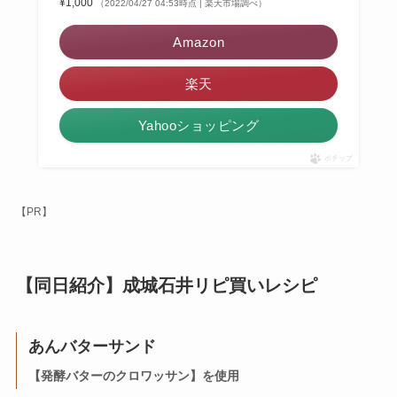
¥1,000
（2022/04/27 04:53時点 | 楽天市場調べ）
Amazon
楽天
Yahooショッピング
ポチップ
【PR】
【同日紹介】成城石井リピ買いレシピ
あんバターサンド
【
発酵バターのクロワッサン
】
を使用