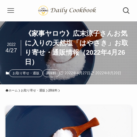
《家事ヤロウ》広末涼子さんお気
に入りの天然塩「はやさき」お取
2022
4/27
り寄せ・通販情報（2022年4月26
日）
2022年4月27日
2022年8月20日
お取り寄せ・通販
調味料
ホーム
お取り寄せ・通販
調味料