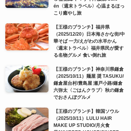
én〈週末トラベル〉心温まるほっ
こり癒やし旅
【王様のブランチ】福井県
（2025/12/20）日本海さかな街/中
華そば 一力/えがわの水羊かん
〈週末トラベル〉福井県民が愛す
る名物グルメ 食い倒れ旅
【王様のブランチ】神奈川県鎌倉
（2025/10/11）麺屋 奨 TASUKU/
鎌倉屋台村/豊島屋 瀬戸小路/鎌倉
六弥太〈ごはんクラブ〉秋の鎌倉
でおさんぽグルメ
【王様のブランチ】韓国ソウル
（2025/10/11）LULU HAIR
MAKE UP STUDIO/月火食