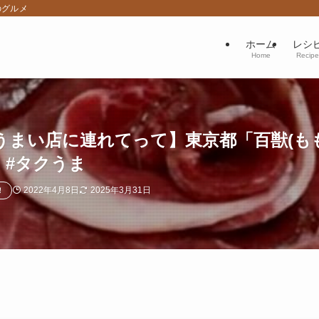
のグルメ
ホーム
レシ
Home
Recipe
うまい店に連れてって】東京都「百獣(も
7）#タクうま
2022年4月8日
2025年3月31日
！