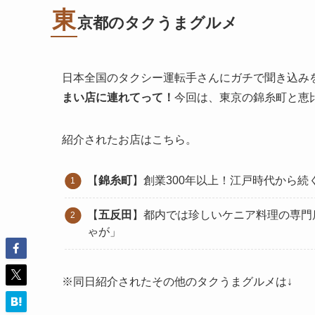
東
京都
のタクうまグルメ
日本全国のタクシー運転手さんにガチで聞き込み
まい店に連れてって！
今回は、東京の錦糸町と恵
紹介されたお店はこちら。
【
錦糸町
】創業300年以上！江戸時代から続
【
五反田
】都内では珍しいケニア料理の専門
ゃが」
※同日紹介されたその他のタクうまグルメは↓