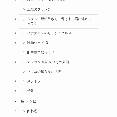
王様のブランチ
タクシー運転手さん一番うまい店に連れて
って！
バナナマンのせっかくグルメ
沸騰ワード10
町中華で飲ろうぜ
マツコ＆有吉 かりそめ天国
マツコの知らない世界
メシドラ
特番
レシピ
肉料理