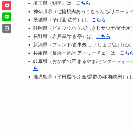
埼玉県（鮨平）は、
こちら
神奈川県（七輪焼肉あっこちゃんち/サニーサ
茨城県（そば園 佐竹）は、
こちら
静岡県（どんぶりハウス/しきじサウナ/富士屋
長野県（岩戸屋/すき亭）は、
こちら
新潟県（フレンド/食事処 しょじょじ/江口だ
兵庫県（長浜一番/ベアトリーチェ）は、
こち
岐阜県（おかずの店 まるやま/センターフォー
ら
鹿児島県（平田屋/やぶ金/黒酢の郷 桷志田）は