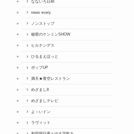
なないろ日和
news every.
ノンストップ
秘密のケンミンSHOW
ヒルナンデス
ひるまえほっと
ポップUP
満天★青空レストラン
めざまし8
めざましテレビ
よ～いドン
ラヴィット
和田明日香とゆる宅飲み