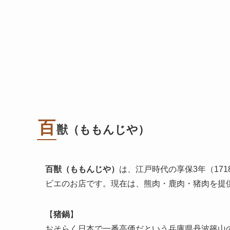
百
獣
（ももんじや）
百獣
（ももんじや）
は、江戸時代の享保3年（17
ビエのお店です。現在は、熊肉・鹿肉・猪肉を提
【
猪鍋
】
おそらく日本で一番高価だという兵庫県丹波篠山