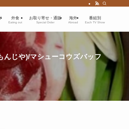
ピ
外食
お取り寄せ・通販
海外
番組別
Eating out
Special Order
Abroad
Each TV Show
もんじや)/マシューコウズバッフ