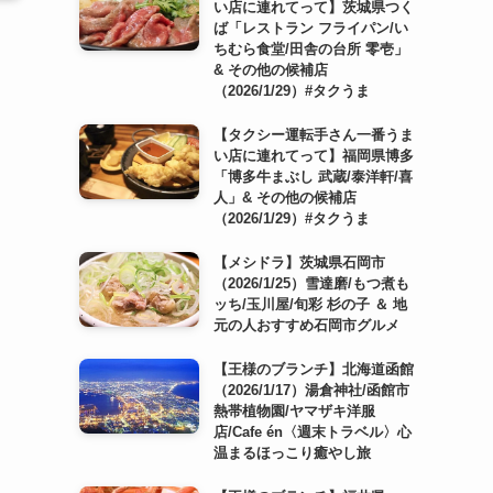
い店に連れてって】茨城県つく
ば「レストラン フライパン/い
ちむら食堂/田舎の台所 零壱」
& その他の候補店
（2026/1/29）#タクうま
【タクシー運転手さん一番うま
い店に連れてって】福岡県博多
「博多牛まぶし 武蔵/泰洋軒/喜
人」& その他の候補店
（2026/1/29）#タクうま
【メシドラ】茨城県石岡市
（2026/1/25）雪達磨/もつ煮も
ッち/玉川屋/旬彩 杉の子 ＆ 地
元の人おすすめ石岡市グルメ
【王様のブランチ】北海道函館
（2026/1/17）湯倉神社/函館市
熱帯植物園/ヤマザキ洋服
店/Cafe én〈週末トラベル〉心
温まるほっこり癒やし旅