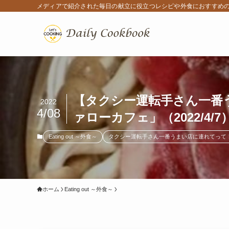
メディアで紹介された毎日の献立に役立つレシピや外食におすすめ
【タクシー運転手さん一番
2022
4/08
ァローカフェ」（2022/4/
Eating out ～外食～
タクシー運転手さん一番うまい店に連れてって
ホーム
Eating out ～外食～