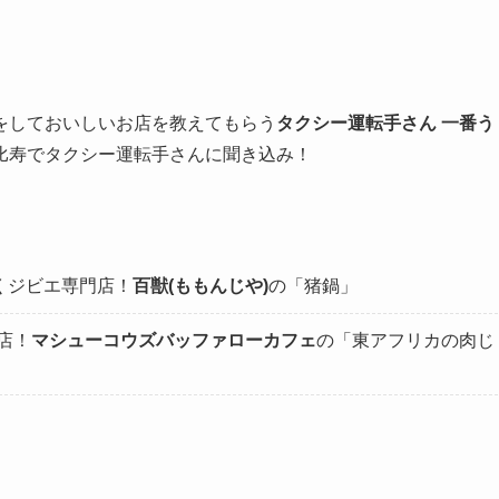
をしておいしいお店を教えてもらう
タクシー運転手さん 一番う
比寿でタクシー運転手さんに聞き込み！
くジビエ専門店！
百獣(ももんじや)
の「猪鍋」
店！
マシューコウズバッファローカフェ
の「東アフリカの肉じ