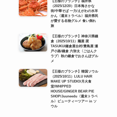
【王様のブランチ】福井県
（2025/12/20）日本海さかな
街/中華そば 一力/えがわの水羊
かん〈週末トラベル〉福井県民
が愛する名物グルメ 食い倒れ
旅
【王様のブランチ】神奈川県鎌
倉（2025/10/11）麺屋 奨
TASUKU/鎌倉屋台村/豊島屋 瀬
戸小路/鎌倉 六弥太〈ごはんク
ラブ〉秋の鎌倉でおさんぽグル
メ
【王様のブランチ】韓国ソウル
（2025/10/11）LULU HAIR
MAKE UP STUDIO/月火食
堂/WHIPPED
HOUSE/GINGER BEAR PIE
SHOP/Juuneedu〈週末トラベ
ル〉ビューティーツアー in ソ
ウル