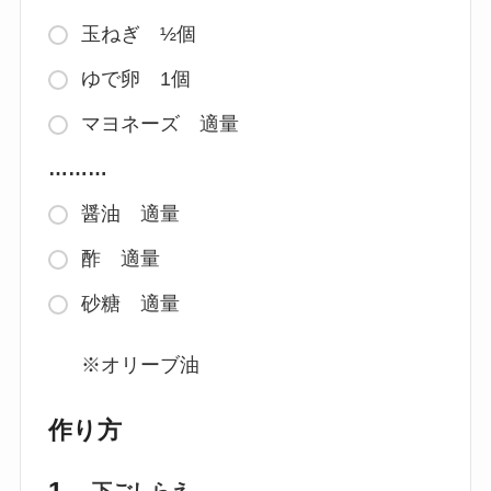
玉ねぎ ½個
ゆで卵 1個
マヨネーズ 適量
………
醤油 適量
酢 適量
砂糖 適量
※オリーブ油
作り方
下ごしらえ