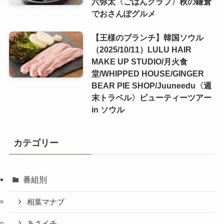
六弥太〈ごはんクラブ〉秋の鎌倉
でおさんぽグルメ
【王様のブランチ】韓国ソウル
（2025/10/11）LULU HAIR
MAKE UP STUDIO/月火食
堂/WHIPPED HOUSE/GINGER
BEAR PIE SHOP/Juuneedu〈週
末トラベル〉ビューティーツアー
in ソウル
カテゴリー
番組別
相葉マナブ
あさイチ