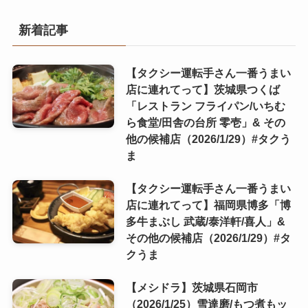
新着記事
【タクシー運転手さん一番うまい
店に連れてって】茨城県つくば
「レストラン フライパン/いちむ
ら食堂/田舎の台所 零壱」& その
他の候補店（2026/1/29）#タクう
ま
【タクシー運転手さん一番うまい
店に連れてって】福岡県博多「博
多牛まぶし 武蔵/泰洋軒/喜人」&
その他の候補店（2026/1/29）#タ
クうま
【メシドラ】茨城県石岡市
（2026/1/25）雪達磨/もつ煮もッ