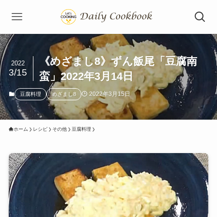
《めざまし8》ずん飯尾「豆腐南
2022
3/15
蛮」2022年3月14日
2022年3月15日
豆腐料理
めざまし8
ホーム
レシピ
その他
豆腐料理