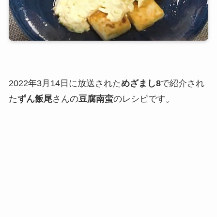
2022年3月14日に放送された
めざまし8
で紹介され
た
ずん飯尾
さんの
豆腐南蛮
のレシピです。