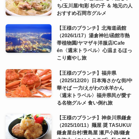
ち/玉川屋/旬彩 杉の子 ＆ 地元の人
おすすめ石岡市グルメ
【王様のブランチ】北海道函館
（2026/1/17）湯倉神社/函館市熱
帯植物園/ヤマザキ洋服店/Cafe
én〈週末トラベル〉心温まるほっ
こり癒やし旅
【王様のブランチ】福井県
（2025/12/20）日本海さかな街/中
華そば 一力/えがわの水羊かん
〈週末トラベル〉福井県民が愛す
る名物グルメ 食い倒れ旅
【王様のブランチ】神奈川県鎌倉
（2025/10/11）麺屋 奨 TASUKU/
鎌倉屋台村/豊島屋 瀬戸小路/鎌倉