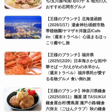
ち/玉川屋/旬彩 杉の子 ＆ 地元の人
おすすめ石岡市グルメ
【王様のブランチ】北海道函館
（2026/1/17）湯倉神社/函館市熱
帯植物園/ヤマザキ洋服店/Cafe
én〈週末トラベル〉心温まるほっ
こり癒やし旅
【王様のブランチ】福井県
（2025/12/20）日本海さかな街/中
華そば 一力/えがわの水羊かん
〈週末トラベル〉福井県民が愛す
る名物グルメ 食い倒れ旅
【王様のブランチ】神奈川県鎌倉
（2025/10/11）麺屋 奨 TASUKU/
鎌倉屋台村/豊島屋 瀬戸小路/鎌倉
六弥太〈ごはんクラブ〉秋の鎌倉