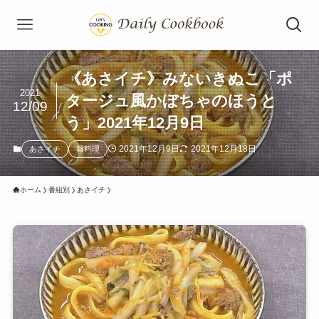
《あさイチ》みないきぬこ「ポ
2021
タージュ風かぼちゃのほうと
12/09
う」2021年12月9日
2021年12月9日
2021年12月18日
あさイチ
麺料理
ホーム
番組別
あさイチ