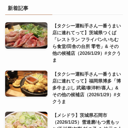
新着記事
【タクシー運転手さん一番うまい
店に連れてって】茨城県つくば
「レストラン フライパン/いちむ
ら食堂/田舎の台所 零壱」& その
他の候補店（2026/1/29）#タクう
ま
【タクシー運転手さん一番うまい
店に連れてって】福岡県博多「博
多牛まぶし 武蔵/泰洋軒/喜人」&
その他の候補店（2026/1/29）#タ
クうま
【メシドラ】茨城県石岡市
（2026/1/25）雪達磨/もつ煮もッ