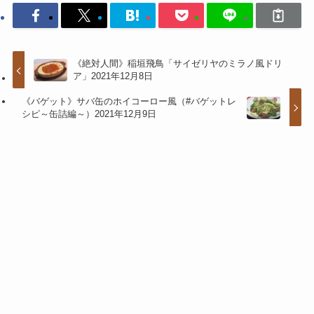
《絶対人間》稲垣飛鳥「サイゼリヤのミラノ風ドリ
ア」2021年12月8日
《バゲット》サバ缶のホイコーロー風（#バゲットレ
シピ～缶詰編～）2021年12月9日