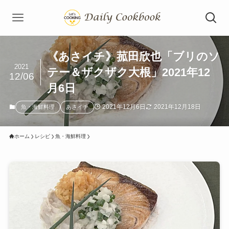
《あさイチ》菰田欣也「ブリのソ
2021
テー＆ザクザク大根」2021年12
12/06
月6日
2021年12月6日
2021年12月18日
魚・海鮮料理
あさイチ
ホーム
レシピ
魚・海鮮料理