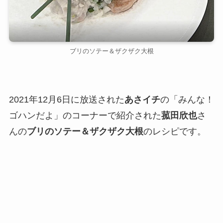
ブリのソテー＆ザクザク大根
2021年12月6日に放送された
あさイチ
の「みんな！
ゴハンだよ」のコーナーで紹介された
菰田欣也
さ
んの
ブリのソテー＆ザクザク大根
のレシピです。