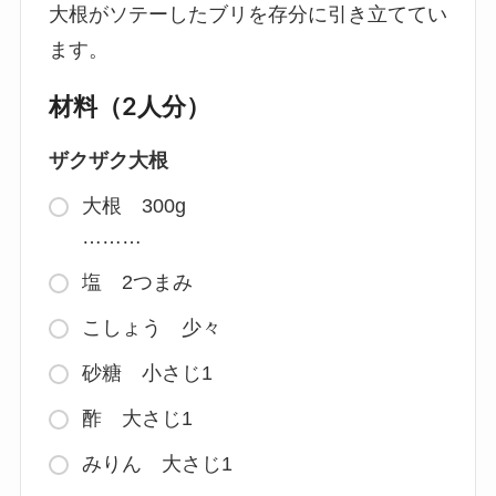
大根がソテーしたブリを存分に引き立ててい
ます。
材料（2人分）
ザクザク大根
大根 300g
………
塩 2つまみ
こしょう 少々
砂糖 小さじ1
酢 大さじ1
みりん 大さじ1