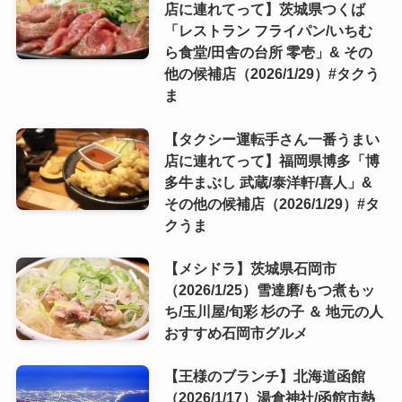
店に連れてって】茨城県つくば
「レストラン フライパン/いちむ
ら食堂/田舎の台所 零壱」& その
他の候補店（2026/1/29）#タクう
ま
【タクシー運転手さん一番うまい
店に連れてって】福岡県博多「博
多牛まぶし 武蔵/泰洋軒/喜人」&
その他の候補店（2026/1/29）#タ
クうま
【メシドラ】茨城県石岡市
（2026/1/25）雪達磨/もつ煮もッ
ち/玉川屋/旬彩 杉の子 ＆ 地元の人
おすすめ石岡市グルメ
【王様のブランチ】北海道函館
（2026/1/17）湯倉神社/函館市熱