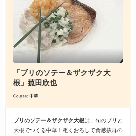
「ブリのソテー＆ザクザク大
根」菰田欣也
Course:
中華
ブリのソテー＆ザクザク大根
は、旬のブリと
大根でつくる中華！粗くおろして食感抜群の