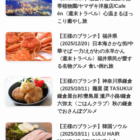
帯植物園/ヤマザキ洋服店/Cafe
én〈週末トラベル〉心温まるほっ
こり癒やし旅
【王様のブランチ】福井県
（2025/12/20）日本海さかな街/中
華そば 一力/えがわの水羊かん
〈週末トラベル〉福井県民が愛す
る名物グルメ 食い倒れ旅
【王様のブランチ】神奈川県鎌倉
（2025/10/11）麺屋 奨 TASUKU/
鎌倉屋台村/豊島屋 瀬戸小路/鎌倉
六弥太〈ごはんクラブ〉秋の鎌倉
でおさんぽグルメ
【王様のブランチ】韓国ソウル
（2025/10/11）LULU HAIR