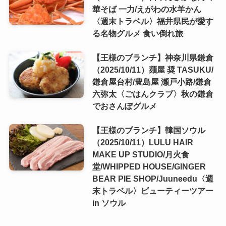
華そば 一力/えがわの水羊かん
〈週末トラベル〉福井県民が愛す
る名物グルメ 食い倒れ旅
【王様のブランチ】神奈川県鎌倉
（2025/10/11）麺屋 奨 TASUKU/
鎌倉屋台村/豊島屋 瀬戸小路/鎌倉
六弥太〈ごはんクラブ〉秋の鎌倉
でおさんぽグルメ
【王様のブランチ】韓国ソウル
（2025/10/11）LULU HAIR
MAKE UP STUDIO/月火食
堂/WHIPPED HOUSE/GINGER
BEAR PIE SHOP/Juuneedu〈週
末トラベル〉ビューティーツアー
in ソウル