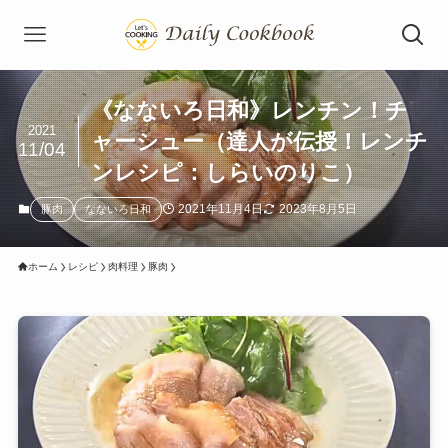
《なないろ日和》レンチン！チ
2021
ャーシュー（達人が伝授！レンチ
11/04
ンレシピ：しらいのりこ）
2021年11月4日
2023年8月5日
豚肉
なないろ日和
ホーム
レシピ
肉料理
豚肉