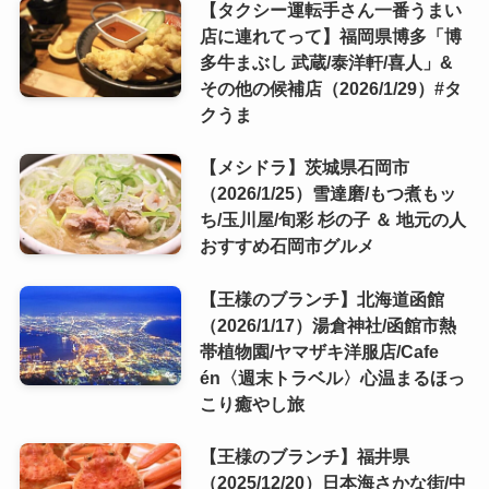
【タクシー運転手さん一番うまい
店に連れてって】福岡県博多「博
多牛まぶし 武蔵/泰洋軒/喜人」&
その他の候補店（2026/1/29）#タ
クうま
【メシドラ】茨城県石岡市
（2026/1/25）雪達磨/もつ煮もッ
ち/玉川屋/旬彩 杉の子 ＆ 地元の人
おすすめ石岡市グルメ
【王様のブランチ】北海道函館
（2026/1/17）湯倉神社/函館市熱
帯植物園/ヤマザキ洋服店/Cafe
én〈週末トラベル〉心温まるほっ
こり癒やし旅
【王様のブランチ】福井県
（2025/12/20）日本海さかな街/中