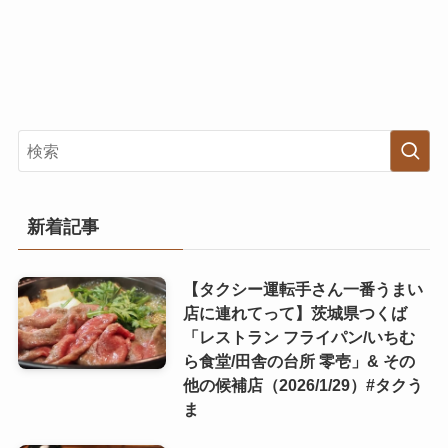
新着記事
【タクシー運転手さん一番うまい
店に連れてって】茨城県つくば
「レストラン フライパン/いちむ
ら食堂/田舎の台所 零壱」& その
他の候補店（2026/1/29）#タクう
ま