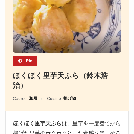
Pin
ほくほく里芋天ぷら（鈴木浩
治）
Course:
和風
Cuisine:
揚げ物
ほくほく里芋天ぷら
は、里芋を一度煮てから
揚げた里芋のホクホクとした食感を楽しめる