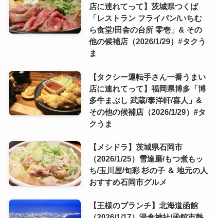
店に連れてって】茨城県つくば
「レストラン フライパン/いちむ
ら食堂/田舎の台所 零壱」& その
他の候補店（2026/1/29）#タクう
ま
【タクシー運転手さん一番うまい
店に連れてって】福岡県博多「博
多牛まぶし 武蔵/泰洋軒/喜人」&
その他の候補店（2026/1/29）#タ
クうま
【メシドラ】茨城県石岡市
（2026/1/25）雪達磨/もつ煮もッ
ち/玉川屋/旬彩 杉の子 ＆ 地元の人
おすすめ石岡市グルメ
【王様のブランチ】北海道函館
（2026/1/17）湯倉神社/函館市熱