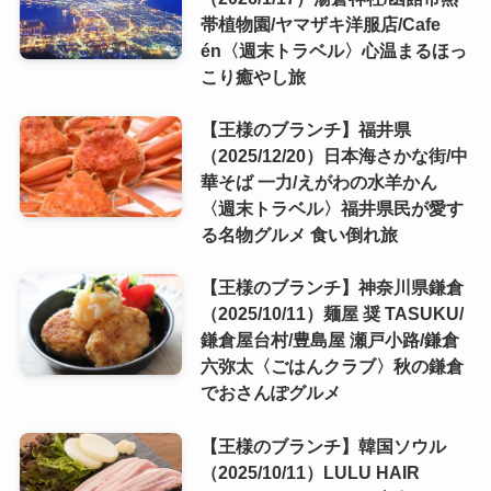
帯植物園/ヤマザキ洋服店/Cafe
én〈週末トラベル〉心温まるほっ
こり癒やし旅
【王様のブランチ】福井県
（2025/12/20）日本海さかな街/中
華そば 一力/えがわの水羊かん
〈週末トラベル〉福井県民が愛す
る名物グルメ 食い倒れ旅
【王様のブランチ】神奈川県鎌倉
（2025/10/11）麺屋 奨 TASUKU/
鎌倉屋台村/豊島屋 瀬戸小路/鎌倉
六弥太〈ごはんクラブ〉秋の鎌倉
でおさんぽグルメ
【王様のブランチ】韓国ソウル
（2025/10/11）LULU HAIR