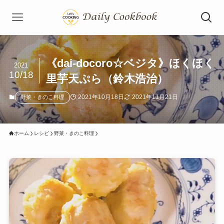
《dai-docoro☆ベジタ》ほくほく
2021
10/18
里芋天ぷら（鈴木浩治）
2021年10月18日
2021年11月21日
野菜・きのこ料理
ホーム
レシピ
野菜・きのこ料理