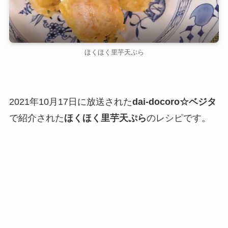
ほくほく里芋天ぷら
2021年10月17日に放送された
dai-docoro☆ベジタ
で紹介された
ほくほく里芋天ぷら
のレシピです。