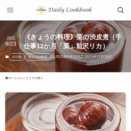
《きょうの料理》栗の渋皮煮（手
2021
9/23
仕事12か月「栗」前沢リカ）
2021年9月23日
2021年12月18日
その他
きょうの料理
ホーム
レシピ
その他