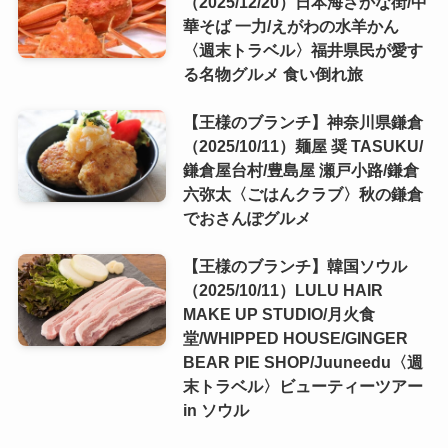
（2025/12/20）日本海さかな街/中
華そば 一力/えがわの水羊かん
〈週末トラベル〉福井県民が愛す
る名物グルメ 食い倒れ旅
【王様のブランチ】神奈川県鎌倉
（2025/10/11）麺屋 奨 TASUKU/
鎌倉屋台村/豊島屋 瀬戸小路/鎌倉
六弥太〈ごはんクラブ〉秋の鎌倉
でおさんぽグルメ
【王様のブランチ】韓国ソウル
（2025/10/11）LULU HAIR
MAKE UP STUDIO/月火食
堂/WHIPPED HOUSE/GINGER
BEAR PIE SHOP/Juuneedu〈週
末トラベル〉ビューティーツアー
in ソウル