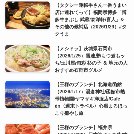
【タクシー運転手さん一番うまい
店に連れてって】福岡県博多「博
多牛まぶし 武蔵/泰洋軒/喜人」&
その他の候補店（2026/1/29）#タ
クうま
【メシドラ】茨城県石岡市
（2026/1/25）雪達磨/もつ煮もッ
ち/玉川屋/旬彩 杉の子 ＆ 地元の人
おすすめ石岡市グルメ
【王様のブランチ】北海道函館
（2026/1/17）湯倉神社/函館市熱
帯植物園/ヤマザキ洋服店/Cafe
én〈週末トラベル〉心温まるほっ
こり癒やし旅
【王様のブランチ】福井県