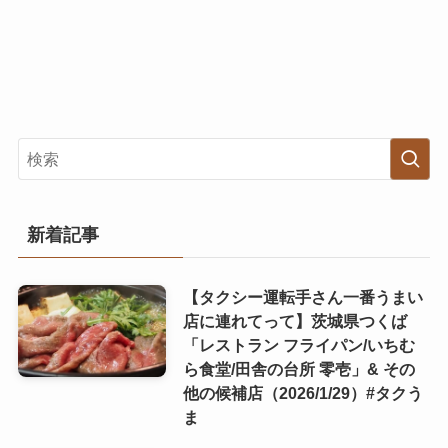
新着記事
【タクシー運転手さん一番うまい
店に連れてって】茨城県つくば
「レストラン フライパン/いちむ
ら食堂/田舎の台所 零壱」& その
他の候補店（2026/1/29）#タクう
ま