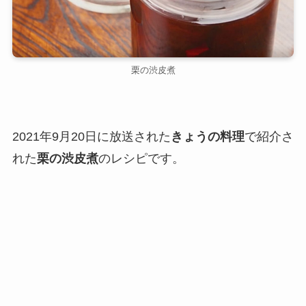
栗の渋皮煮
2021年9月20日に放送された
きょうの料理
で紹介さ
れた
栗の渋皮煮
のレシピです。