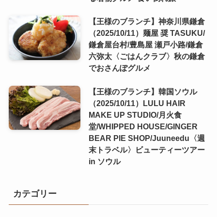
【王様のブランチ】神奈川県鎌倉
（2025/10/11）麺屋 奨 TASUKU/
鎌倉屋台村/豊島屋 瀬戸小路/鎌倉
六弥太〈ごはんクラブ〉秋の鎌倉
でおさんぽグルメ
【王様のブランチ】韓国ソウル
（2025/10/11）LULU HAIR
MAKE UP STUDIO/月火食
堂/WHIPPED HOUSE/GINGER
BEAR PIE SHOP/Juuneedu〈週
末トラベル〉ビューティーツアー
in ソウル
カテゴリー