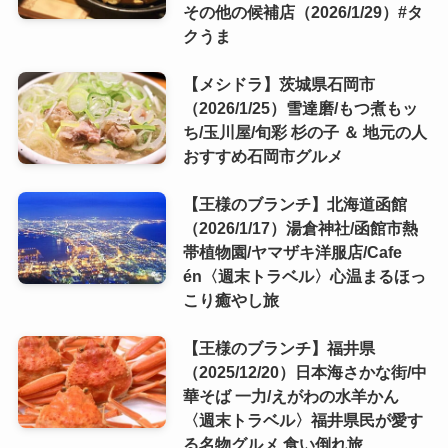
その他の候補店（2026/1/29）#タ
クうま
【メシドラ】茨城県石岡市
（2026/1/25）雪達磨/もつ煮もッ
ち/玉川屋/旬彩 杉の子 ＆ 地元の人
おすすめ石岡市グルメ
【王様のブランチ】北海道函館
（2026/1/17）湯倉神社/函館市熱
帯植物園/ヤマザキ洋服店/Cafe
én〈週末トラベル〉心温まるほっ
こり癒やし旅
【王様のブランチ】福井県
（2025/12/20）日本海さかな街/中
華そば 一力/えがわの水羊かん
〈週末トラベル〉福井県民が愛す
る名物グルメ 食い倒れ旅