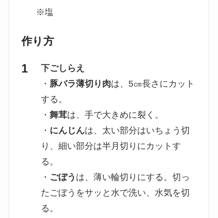
※塩
作り方
下ごしらえ
・
豚バラ薄切り肉
は、5㎝長さにカット
する。
・
舞茸
は、手で大きめに裂く。
・
にんじん
は、太い部分はいちょう切
り、細い部分は半月切りにカットす
る。
・
ごぼう
は、薄い輪切りにする。切っ
たごぼうをサッと水で洗い、水気を切
る。