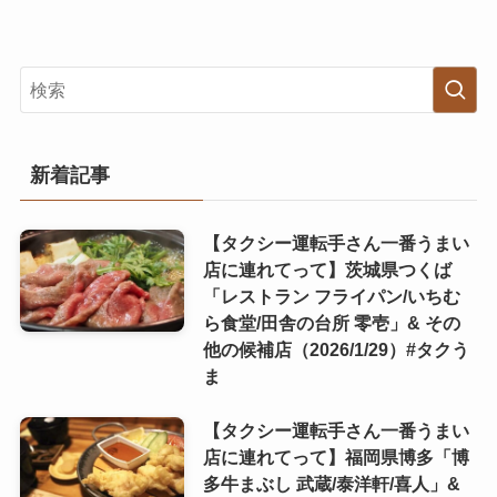
新着記事
【タクシー運転手さん一番うまい
店に連れてって】茨城県つくば
「レストラン フライパン/いちむ
ら食堂/田舎の台所 零壱」& その
他の候補店（2026/1/29）#タクう
ま
【タクシー運転手さん一番うまい
店に連れてって】福岡県博多「博
多牛まぶし 武蔵/泰洋軒/喜人」&