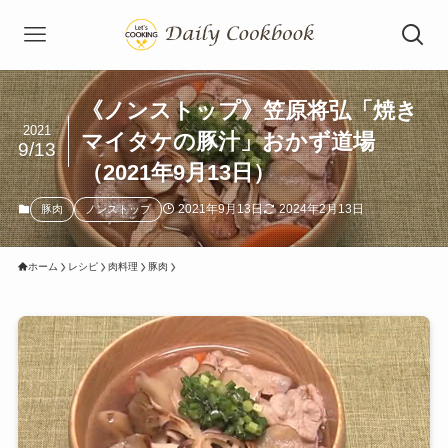
《ノンストップ》笠原将弘「焼き
2021
マイタケの豚汁」おかず道場
9/13
（2021年9月13日）
2021年9月13日
2024年2月13日
豚肉
ノンストップ
ホーム
レシピ
肉料理
豚肉