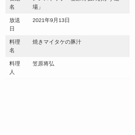
名
場」
放送
2021年9月13日
日
料理
焼きマイタケの豚汁
名
料理
笠原将弘
人