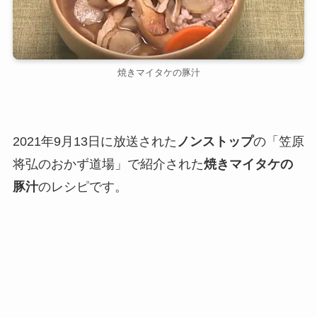
焼きマイタケの豚汁
2021年9月13日に放送された
ノンストップ
の「笠原
将弘のおかず道場」で紹介された
焼きマイタケの
豚汁
のレシピです。