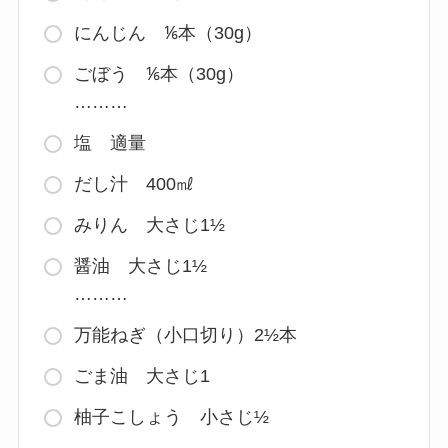
にんじん ⅙本（30g）
ごぼう ⅙本（30g）
………
塩 適量
だし汁 400㎖
みりん 大さじ1½
醤油 大さじ1½
………
万能ねぎ（小口切り）2½本
ごま油 大さじ1
柚子こしょう 小さじ½