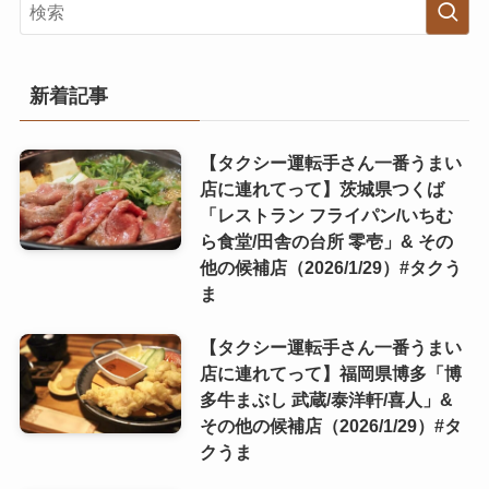
新着記事
【タクシー運転手さん一番うまい
店に連れてって】茨城県つくば
「レストラン フライパン/いちむ
ら食堂/田舎の台所 零壱」& その
他の候補店（2026/1/29）#タクう
ま
【タクシー運転手さん一番うまい
店に連れてって】福岡県博多「博
多牛まぶし 武蔵/泰洋軒/喜人」&
その他の候補店（2026/1/29）#タ
クうま