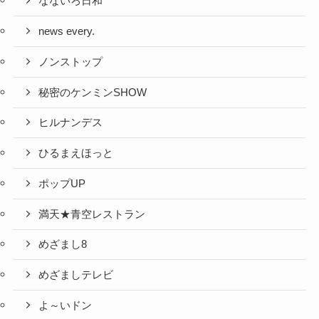
なないろ日和
news every.
ノンストップ
秘密のケンミンSHOW
ヒルナンデス
ひるまえほっと
ポップUP
満天★青空レストラン
めざまし8
めざましテレビ
よ～いドン