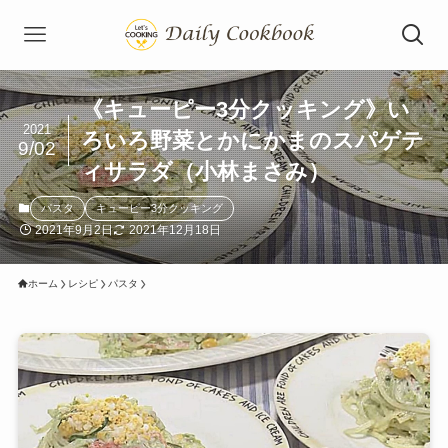
《キューピー3分クッキング》い
2021
ろいろ野菜とかにかまのスパゲテ
9/02
ィサラダ（小林まさみ）
パスタ
キューピー3分クッキング
2021年9月2日
2021年12月18日
ホーム
レシピ
パスタ