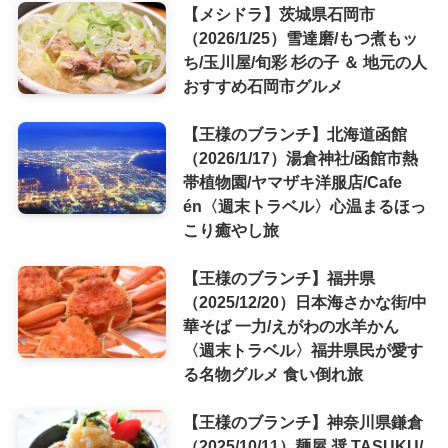
【メシドラ】茨城県石岡市
（2026/1/25）雪達磨/もつ煮もッ
ち/玉川屋/旬彩 杉の子 ＆ 地元の人
おすすめ石岡市グルメ
【王様のブランチ】北海道函館
（2026/1/17）湯倉神社/函館市熱
帯植物園/ヤマザキ洋服店/Cafe
én〈週末トラベル〉心温まるほっ
こり癒やし旅
【王様のブランチ】福井県
（2025/12/20）日本海さかな街/中
華そば 一力/えがわの水羊かん
〈週末トラベル〉福井県民が愛す
る名物グルメ 食い倒れ旅
【王様のブランチ】神奈川県鎌倉
（2025/10/11）麺屋 奨 TASUKU/