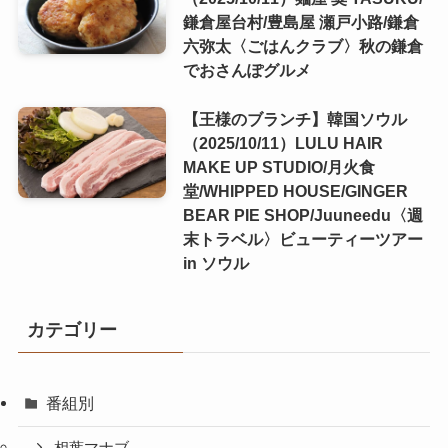
鎌倉屋台村/豊島屋 瀬戸小路/鎌倉
六弥太〈ごはんクラブ〉秋の鎌倉
でおさんぽグルメ
【王様のブランチ】韓国ソウル
（2025/10/11）LULU HAIR
MAKE UP STUDIO/月火食
堂/WHIPPED HOUSE/GINGER
BEAR PIE SHOP/Juuneedu〈週
末トラベル〉ビューティーツアー
in ソウル
カテゴリー
番組別
相葉マナブ