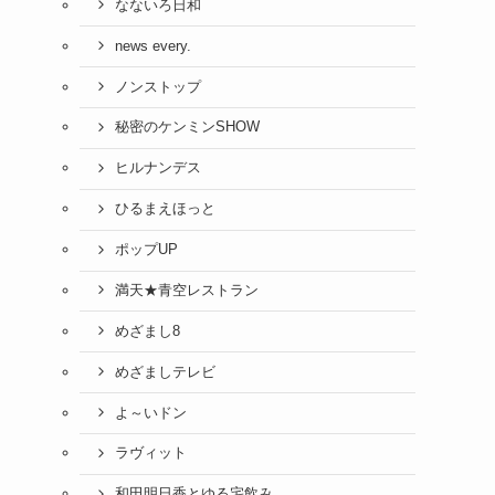
なないろ日和
news every.
ノンストップ
秘密のケンミンSHOW
ヒルナンデス
ひるまえほっと
ポップUP
満天★青空レストラン
めざまし8
めざましテレビ
よ～いドン
ラヴィット
和田明日香とゆる宅飲み