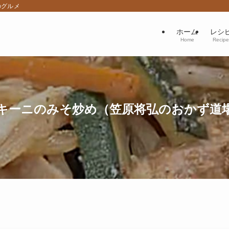
のグルメ
ホーム
レシ
Home
Recipe
キーニのみそ炒め（笠原将弘のおかず道