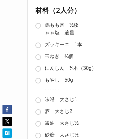
材料（2人分）
鶏もも肉 ½枚
≫≫塩 適量
ズッキーニ 1本
玉ねぎ ¼個
にんじん ⅙本（30g）
もやし 50g
………
味噌 大さじ1
酒 大さじ2
醤油 大さじ½
砂糖 大さじ½