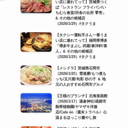
い店に連れてって】茨城県つく
ば「レストラン フライパン/い
ちむら食堂/田舎の台所 零壱」
& その他の候補店
（2026/1/29）#タクうま
【タクシー運転手さん一番うま
い店に連れてって】福岡県博多
「博多牛まぶし 武蔵/泰洋軒/喜
人」& その他の候補店
（2026/1/29）#タクうま
【メシドラ】茨城県石岡市
（2026/1/25）雪達磨/もつ煮も
ッち/玉川屋/旬彩 杉の子 ＆ 地
元の人おすすめ石岡市グルメ
【王様のブランチ】北海道函館
（2026/1/17）湯倉神社/函館市
熱帯植物園/ヤマザキ洋服
店/Cafe én〈週末トラベル〉心
温まるほっこり癒やし旅