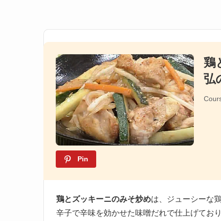
鶏
弘
Cour
Pin
鶏とズッキーニのみそ炒め
は、ジューシーな
辛子で辛味を効かせた味噌だれで仕上げてお