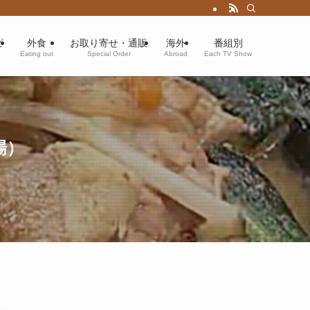
ピ
外食
お取り寄せ・通販
海外
番組別
Eating out
Special Order
Abroad
Each TV Show
場）