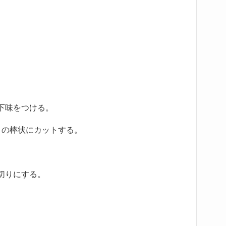
下味をつける。
さの棒状にカットする。
切りにする。