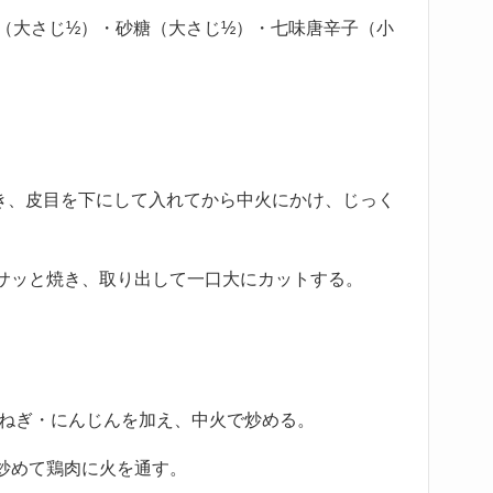
油（大さじ½）・砂糖（大さじ½）・七味唐辛子（小
き、皮目を下にして入れてから中火にかけ、じっく
サッと焼き、取り出して一口大にカットする。
玉ねぎ・にんじんを加え、中火で炒める。
炒めて鶏肉に火を通す。