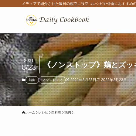
メディアで紹介された毎日の献立に役立つレシピや外食におすすめ
2021
《ノンストップ》鶏とズッ
8/23
2021年8月23日
2022年2月23日
鶏肉
ノンストップ
ホーム
レシピ
肉料理
鶏肉