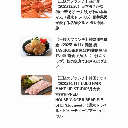
【王様のブランチ】福井県
（2025/12/20）日本海さかな
街/中華そば 一力/えがわの水羊
かん〈週末トラベル〉福井県民
が愛する名物グルメ 食い倒れ
旅
【王様のブランチ】神奈川県鎌
倉（2025/10/11）麺屋 奨
TASUKU/鎌倉屋台村/豊島屋 瀬
戸小路/鎌倉 六弥太〈ごはんク
ラブ〉秋の鎌倉でおさんぽグル
メ
【王様のブランチ】韓国ソウル
（2025/10/11）LULU HAIR
MAKE UP STUDIO/月火食
堂/WHIPPED
HOUSE/GINGER BEAR PIE
SHOP/Juuneedu〈週末トラベ
ル〉ビューティーツアー in ソ
ウル