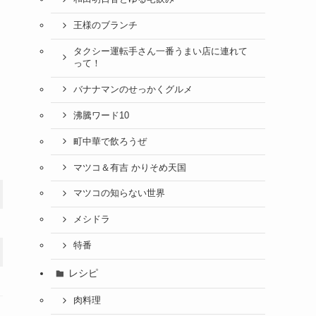
王様のブランチ
タクシー運転手さん一番うまい店に連れて
って！
バナナマンのせっかくグルメ
沸騰ワード10
町中華で飲ろうぜ
マツコ＆有吉 かりそめ天国
マツコの知らない世界
メシドラ
特番
レシピ
肉料理