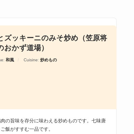
とズッキーニのみそ炒め（笠原将
のおかず道場）
se:
和風
Cuisine:
炒めもの
鶏肉の旨味を存分に味わえる炒めものです。七味唐
りご飯がすすむ一品です。